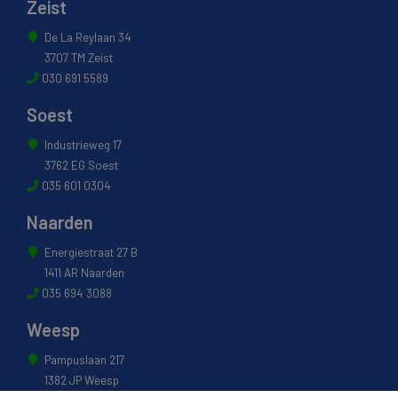
Zeist
De La Reylaan 34
3707 TM Zeist
030 691 5589
Soest
Industrieweg 17
3762 EG Soest
035 601 0304
Naarden
Energiestraat 27 B
1411 AR Naarden
035 694 3088
Weesp
Pampuslaan 217
1382 JP Weesp