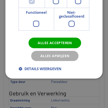
Normering en certificering
KOMO keur
Ja
Functioneel
Niet-
geclassificeerd
KOMO-keur
Ja
FSC Codering
FSC Mix 70%
Stabiliteitsklasse
1: 0-8 mm
volgens EN 12219
ALLES ACCEPTEREN
Indicatie KOMO Keurmerk
U heeft niet de juiste
rechten voor dit gegeven.
ALLES AFWIJZEN
Uitvoering
Kantvorm
Opdek
DETAILS WEERGEVEN
Met glasopening
Ja
Type deur
Paneeldeur
Gebruik en Verwerking
Draairichting
Links/rechts
Geschikt voor
Nee