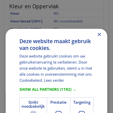
Kleur en Oppervlak
Kleur
Wit
Kleur (detail) [GPC]
Wit voorbehandeld
Kleurfamilie [GPC]
Wit
×
Profilering
Kraalprofiel
Deze website maakt gebruik
Oppervlaktebescherming
Gegrond
van cookies.
Afwerking
U heeft niet de juiste
Deze website gebruikt cookies om uw
rechten voor dit gegeven.
gebruikerservaring te verbeteren. Door
onze website te gebruiken, stemt u in met
Milieuprestaties
alle cookies in overeenstemming met ons
Milieucertificering
FSC
Cookiebeleid.
Lees verder
FSC Certificaat
U heeft niet de juiste
SHOW ALL PARTNERS
(1192) →
rechten voor dit gegeven.
Indicatie FSC Keurmerk
U heeft niet de juiste
Strikt
Prestatie
Targeting
rechten voor dit gegeven.
noodzakelijk