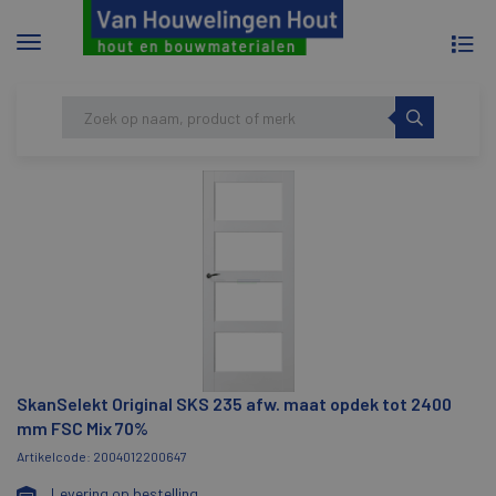
To
Menu
na
tonen/verbergen
Skip
HOME
SKANSELEKT ORIGINAL SKS 235 AFW.
to
MAAT OPDEK TOT 2400 MM FSC MIX 70%
content
SkanSelekt Original SKS 235 afw. maat opdek tot 2400
mm FSC Mix 70%
Artikelcode: 2004012200647
Levering op bestelling