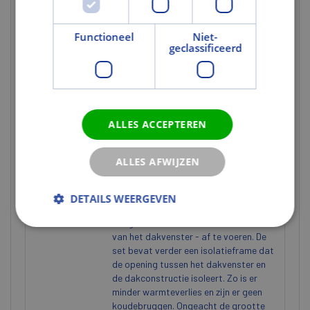
afgestemd op breedtes tussen 100 en
160 mm. Zo past hij altijd bij de
betreffende afmetingen van de
Functioneel
Niet-
ondersteuningsbalk en hoeft u zich
geclassificeerd
geen zorgen te maken als het niet
mogelijk is om exacte afmetingen te
verkrijgen. Bovendien wordt de set
geleverd met een eenvoudig te
monteren waterkerende manchet en
ALLES ACCEPTEREN
een ingebouwde afvoergoot. De
waterkerende manchet creëert een
waterdichte afsluiting tussen
ALLES AFWIJZEN
dakvenster, panlatten en
dakbekleding. De afvoergoot biedt u
extra bescherming door het water dat
DETAILS WEERGEVEN
via de dakbekleding binnendringt -
veilig en effectief vanaf de bovenkant
van het dakvenster - af te voeren. De
set bevat verder een isolatieframe dat
de opening tussen het dakvenster en
de dakconstructie isoleert. Zo is er
minder warmteverlies en zijn er geen
koudebruggen. Ongeacht de grootte