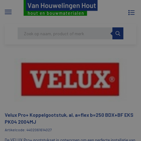
To
Menu
na
tonen/verbergen
Skip
HOME
VELUX PRO+ KOPPELGOOTSTUK, AL,
to
A=FLEX B=250 BDX+BF EKS PK04 2004MJ
content
Velux Pro+ Koppelgootstuk, al, a=flex b=250 BDX+BF EKS
PK04 2004MJ
Artikelcode: 4402061614027
De VELUX Pro+ gootstukset is ontworpen om een perfecte installatie van