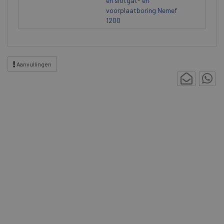
en slotgat- en
voorplaatboring Nemef
1200
Aanvullingen