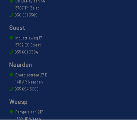
De La Reylaan 34
3707 TM Zeist
030 691 5589
Soest
Industrieweg 17
3762 EG Soest
035 601 0304
Naarden
Energiestraat 27 B
1411 AR Naarden
035 694 3088
Weesp
Pampuslaan 217
1382 JP Weesp
0294 412 260