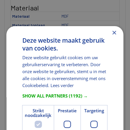
Materiaal
Materiaal
MDF
Materiaal toplaag
MDF
×
Kleur en Oppervlak
Deze website maakt gebruik
van cookies.
Kleur
Wit
Profilering
Kraalprofiel
Deze website gebruikt cookies om uw
gebruikerservaring te verbeteren. Door
Oppervlaktebescherming
Gegrond
onze website te gebruiken, stemt u in met
Milieuprestaties
alle cookies in overeenstemming met ons
Cookiebeleid.
Lees verder
Milieucertificering
FSC
SHOW ALL PARTNERS
(1192) →
FSC Certificaat
U heeft niet de juiste
rechten voor dit gegeven.
Strikt
Prestatie
Targeting
noodzakelijk
Normering en certificering
FSC Codering
FSC Mix 70%