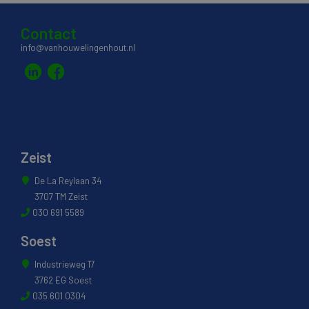
Contact
info@vanhouwelingenhout.nl
Zeist
De La Reylaan 34
3707 TM Zeist
030 691 5589
Soest
Industrieweg 17
3762 EG Soest
035 601 0304