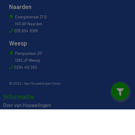
Naarden
Energiestraat 27 B
1411 AR Naarden
035 694 3088
Weesp
Pampuslaan 217
1382 JP Weesp
0294 412 260
© 2022 - Van Houwelingen Hout
Informatie
Over van Houwelingen
FSC® en PEFC Certificering
Wij zijn SAKOL lid
Onze diensten
Contact en Openingstijden