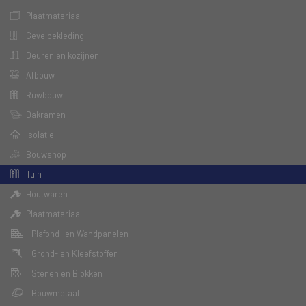
Plaatmateriaal
Gevelbekleding
Deuren en kozijnen
Afbouw
Ruwbouw
Dakramen
Isolatie
Bouwshop
Tuin
Houtwaren
Plaatmateriaal
Plafond- en Wandpanelen
Grond- en Kleefstoffen
Stenen en Blokken
Bouwmetaal