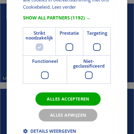
Cookiebeleid.
Lees verder
SHOW ALL PARTNERS
(1192) →
Strikt
Prestatie
Targeting
noodzakelijk
Functioneel
Niet-
geclassificeerd
IJzerwaren/Verf t.b.v. Tuin
ALLES ACCEPTEREN
ALLES AFWIJZEN
DETAILS WEERGEVEN