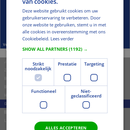
van cookies.
Deze website gebruikt cookies om uw
gebruikerservaring te verbeteren. Door
onze website te gebruiken, stemt u in met
alle cookies in overeenstemming met ons
Cookiebeleid.
Lees verder
Ventilatielatten Meranti
SHOW ALL PARTNERS
(1192) →
Hardhout - Loofhout
Strikt
Prestatie
Targeting
noodzakelijk
Zachthout - Naaldhout
Binnendeur Kozijnen
Boeidelen
Functioneel
Niet-
geclassificeerd
Hardhouten Balken
Glaslatten Meranti
Kozijn- en Raamhout
Lijstwerk
ALLES ACCEPTEREN
Gibolatten