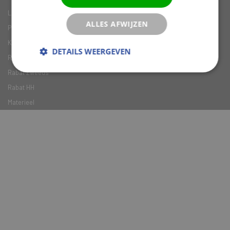
Lijstwerk Vuren
ALLES AFWIJZEN
Plinten
Koplatten
DETAILS WEERGEVEN
Rabat GG
Rabat Zweeds
Rabat HH
Materieel