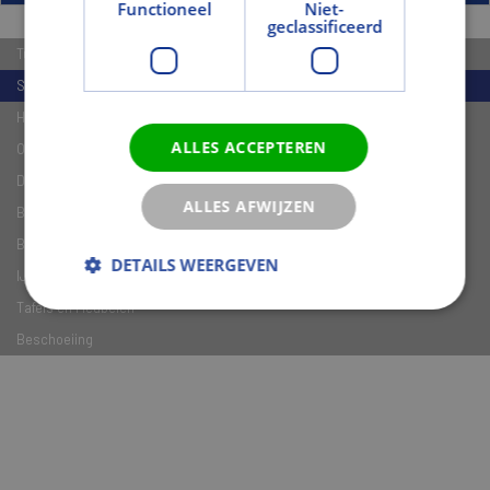
Functioneel
Niet-
geclassificeerd
Tuinhout
Schuttingen en Deuren
Hekwerken
ALLES ACCEPTEREN
Overkappingen en Tuinhuisjes
Dakbedekking en HWA
ALLES AFWIJZEN
Bestrating
Beton materialen
DETAILS WEERGEVEN
IJzerwaren/Verf t.b.v. Tuin
Tafels en Meubelen
Beschoeiing