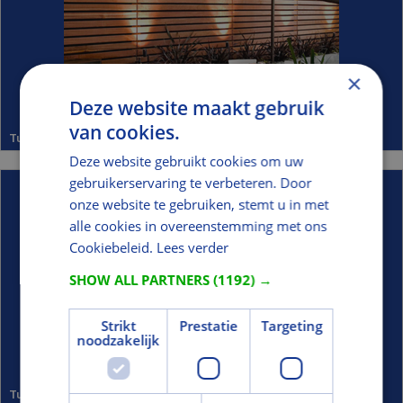
×
Deze website maakt gebruik
van cookies.
Tuinscherm Hardhout
Deze website gebruikt cookies om uw
gebruikerservaring te verbeteren. Door
onze website te gebruiken, stemt u in met
alle cookies in overeenstemming met ons
Cookiebeleid.
Lees verder
SHOW ALL PARTNERS
(1192) →
Strikt
Prestatie
Targeting
noodzakelijk
Tuinscherm Grenen