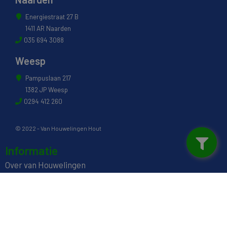
Energiestraat 27 B
1411 AR Naarden
035 694 3088
Weesp
Pampuslaan 217
1382 JP Weesp
0294 412 260
© 2022 - Van Houwelingen Hout
Informatie
Over van Houwelingen
FSC® en PEFC Certificering
Wij zijn SAKOL lid
Onze diensten
Contact en Openingstijden
Werken bij