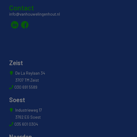
Contact
info@vanhouwelingenhout.nl
Zeist
De La Reylaan 34
3707 TM Zeist
030 691 5589
Soest
Industrieweg 17
3762 EG Soest
035 601 0304
Naarden