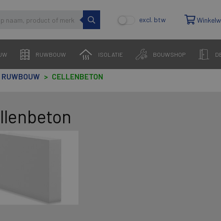
excl. btw
Winkel
UW
RUWBOUW
ISOLATIE
BOUWSHOP
D
RUWBOUW
CELLENBETON
llenbeton