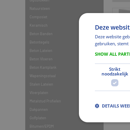
Natuursteen
Composiet
Keramisch
Deze websit
Beton Banden
Deze website geb
Blokken
Betontegels
gebruiken, stemt
Beton Lateien
SHOW ALL PAR
Beton Vloeren
Beton Kantplank
Strikt
noodzakelijk
Wapeningsstaal
Stalen Lateien
Vloerplaten
Metalstud Profielen
DETAILS WE
Dakpannen
Golfplaten
Bitumen/EPDM