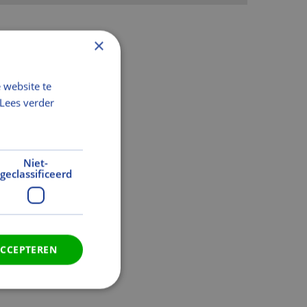
×
 website te
Lees verder
Niet-
geclassificeerd
ACCEPTEREN