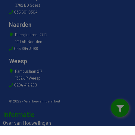
3762 EG Soest
035 601 0304
Naarden
Energiestraat 27 B
1411 AR Naarden
035 694 3088
Weesp
Pampuslaan 217
1382 JP Weesp
0294 412 260
© 2022 - Van Houwelingen Hout
Informatie
Over van Houwelingen
FSC® en PEFC Certificering