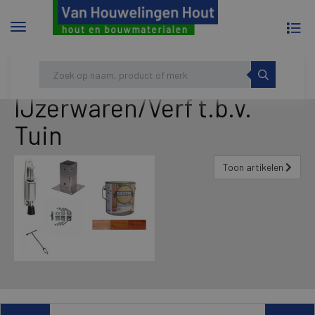
To
Menu
na
tonen/verbergen
Skip
HOME
TUIN
IJZERWAREN/VERF T.B.V. TUIN
to
content
IJzerwaren/Verf t.b.v.
Tuin
Toon artikelen