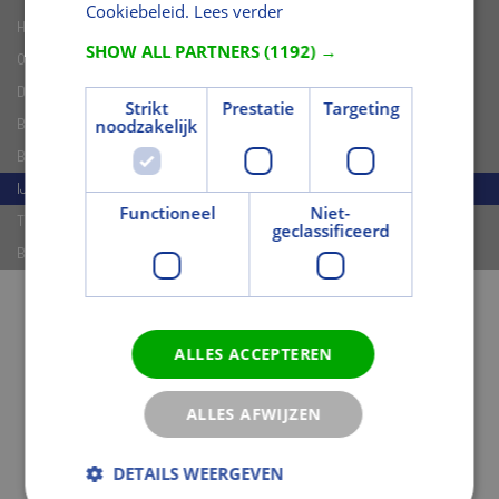
Cookiebeleid.
Lees verder
Hekwerken
SHOW ALL PARTNERS
(1192) →
Overkappingen en Tuinhuisjes
Dakbedekking en HWA
Strikt
Prestatie
Targeting
noodzakelijk
Bestrating
Beton materialen
IJzerwaren/Verf t.b.v. Tuin
Functioneel
Niet-
Tafels en Meubelen
geclassificeerd
Beschoeiing
ALLES ACCEPTEREN
ALLES AFWIJZEN
DETAILS WEERGEVEN