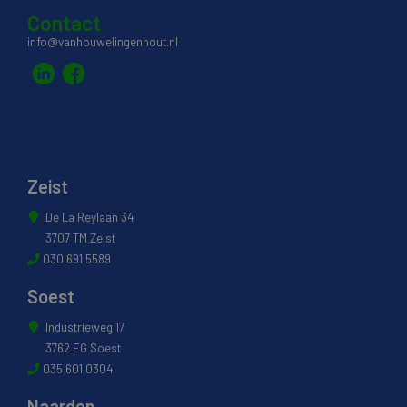
Contact
info@vanhouwelingenhout.nl
Zeist
De La Reylaan 34
3707 TM Zeist
030 691 5589
Soest
Industrieweg 17
3762 EG Soest
035 601 0304
Naarden