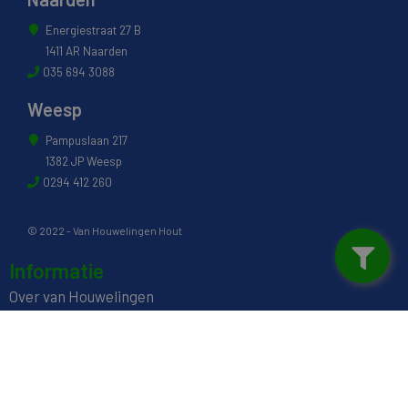
Energiestraat 27 B
1411 AR Naarden
035 694 3088
Weesp
Pampuslaan 217
1382 JP Weesp
0294 412 260
© 2022 - Van Houwelingen Hout
Informatie
Over van Houwelingen
FSC® en PEFC Certificering
Wij zijn SAKOL lid
Onze diensten
Contact en Openingstijden
Werken bij