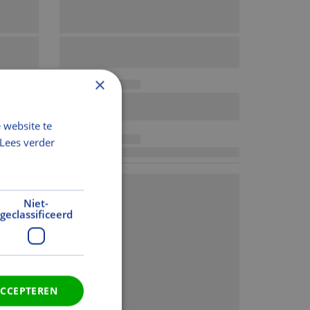
×
 website te
Lees verder
Niet-
geclassificeerd
ACCEPTEREN