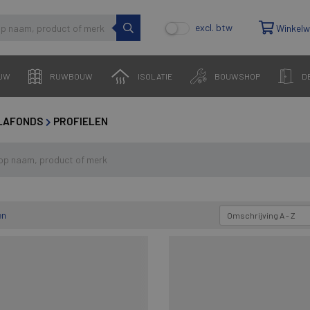
excl. btw
Winkel
UW
RUWBOUW
ISOLATIE
BOUWSHOP
D
LAFONDS
PROFIELEN
en