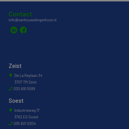
Contact
info@vanhouwelingenhout.nl
Zeist
De La Reylaan 34
3707 TM Zeist
030 691 5589
Soest
Industrieweg 17
3762 EG Soest
035 601 0304