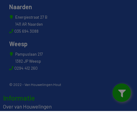
Naarden
Energiestraat 27 B
1411 AR Naarden
035 694 3088
Weesp
Pampuslaan 217
1382 JP Weesp
0294 412 260
© 2022 - Van Houwelingen Hout
Informatie
Over van Houwelingen
FSC® en PEFC Certificering
Wij zijn SAKOL lid
Onze diensten
Contact en Openingstijden