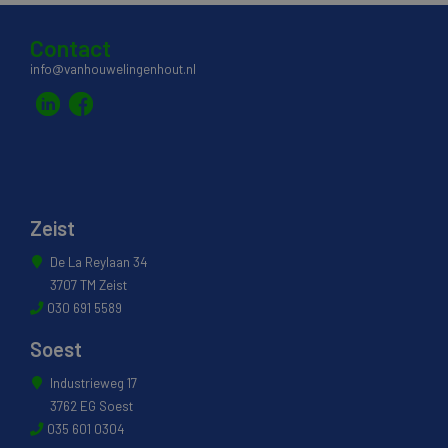
Contact
info@vanhouwelingenhout.nl
Zeist
De La Reylaan 34
3707 TM Zeist
030 691 5589
Soest
Industrieweg 17
3762 EG Soest
035 601 0304