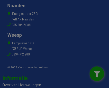
Naarden
Energiestraat 27 B
1411 AR Naarden
035 694 3088
Weesp
Pampuslaan 217
1382 JP Weesp
0294 412 260
© 2022 - Van Houwelingen Hout
Informatie
Over van Houwelingen
FSC® en PEFC Certificering
Wij zijn SAKOL lid
Onze diensten
Contact en Openingstijden