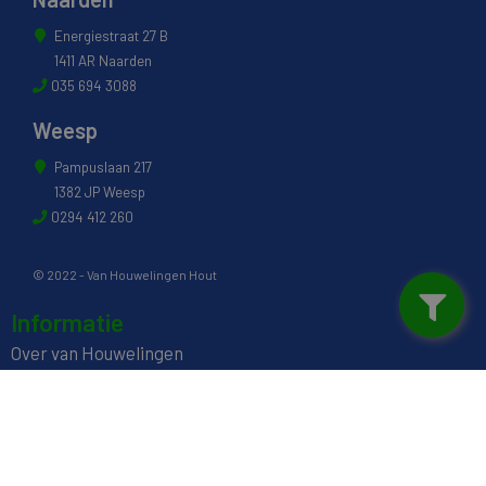
Energiestraat 27 B
1411 AR Naarden
035 694 3088
Weesp
Pampuslaan 217
1382 JP Weesp
0294 412 260
© 2022 - Van Houwelingen Hout
Informatie
Over van Houwelingen
FSC® en PEFC Certificering
Wij zijn SAKOL lid
Onze diensten
Contact en Openingstijden
Werken bij