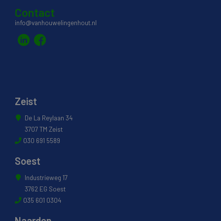
Contact
info@vanhouwelingenhout.nl
Zeist
De La Reylaan 34
3707 TM Zeist
030 691 5589
Soest
Industrieweg 17
3762 EG Soest
035 601 0304
Naarden