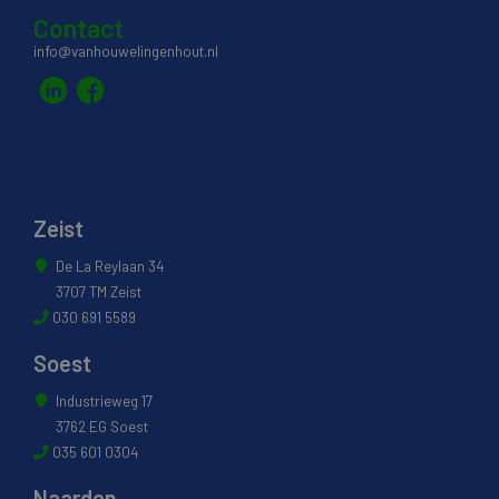
Contact
info@vanhouwelingenhout.nl
Zeist
De La Reylaan 34
3707 TM Zeist
030 691 5589
Soest
Industrieweg 17
3762 EG Soest
035 601 0304
Naarden