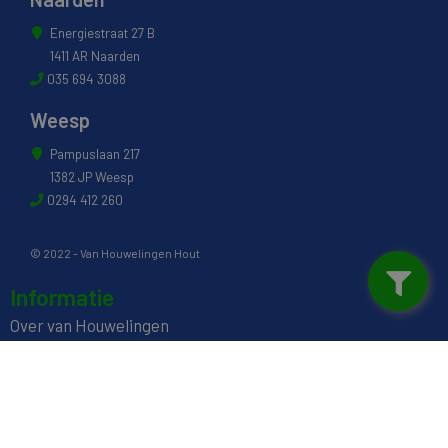
Energiestraat 27 B
1411 AR Naarden
035 694 3088
Weesp
Pampuslaan 217
1382 JP Weesp
0294 412 260
© 2022 - Van Houwelingen Hout
Informatie
Over van Houwelingen
FSC® en PEFC Certificering
Wij zijn SAKOL lid
Onze diensten
Contact en Openingstijden
Werken bij