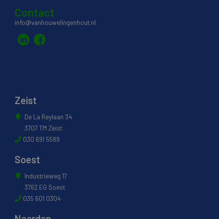
Contact
info@vanhouwelingenhout.nl
Zeist
De La Reylaan 34
3707 TM Zeist
030 691 5589
Soest
Industrieweg 17
3762 EG Soest
035 601 0304
Naarden