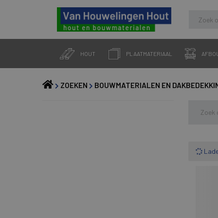
Skip
to
HOUT
PLAATMATERIAAL
AFBO
content
ZOEKEN
BOUWMATERIALEN EN DAKBEDEKKI
Lad