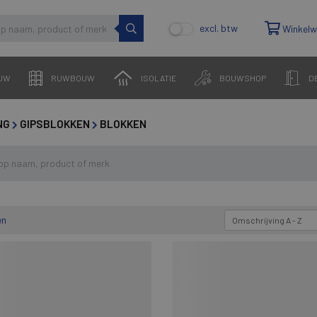
excl. btw
Winkel
UW
RUWBOUW
ISOLATIE
BOUWSHOP
D
NG
GIPSBLOKKEN
BLOKKEN
en