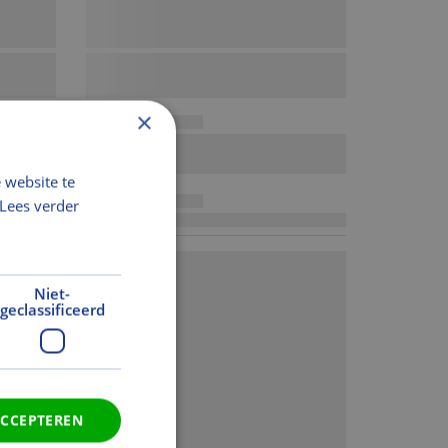
×
 website te
Lees verder
Niet-
geclassificeerd
ACCEPTEREN