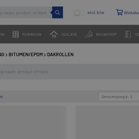
excl. btw
Winkel
UW
RUWBOUW
ISOLATIE
BOUWSHOP
D
NG
BITUMEN/EPDM
DAKROLLEN
en