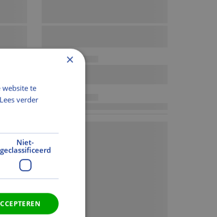
×
 website te
Lees verder
Niet-
geclassificeerd
ACCEPTEREN