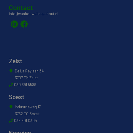
Contact
info@vanhouwelingenhout.nl
Zeist
De La Reylaan 34
3707 TM Zeist
030 691 5589
Soest
Industrieweg 17
3762 EG Soest
035 601 0304
Naarden