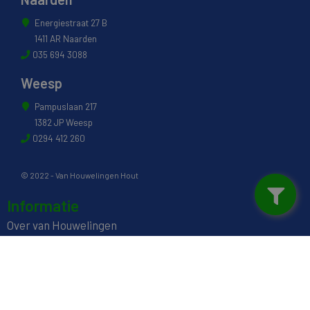
Energiestraat 27 B
1411 AR Naarden
035 694 3088
Weesp
Pampuslaan 217
1382 JP Weesp
0294 412 260
© 2022 - Van Houwelingen Hout
Informatie
Over van Houwelingen
FSC® en PEFC Certificering
Wij zijn SAKOL lid
Onze diensten
Contact en Openingstijden
Werken bij