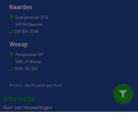
Naarden
Energiestraat 27 B
1411 AR Naarden
035 694 3088
Weesp
Pampuslaan 217
1382 JP Weesp
0294 412 260
© 2022 - Van Houwelingen Hout
Informatie
Over van Houwelingen
FSC® en PEFC Certificering
Wij zijn SAKOL lid
Onze diensten
Contact en Openingstijden