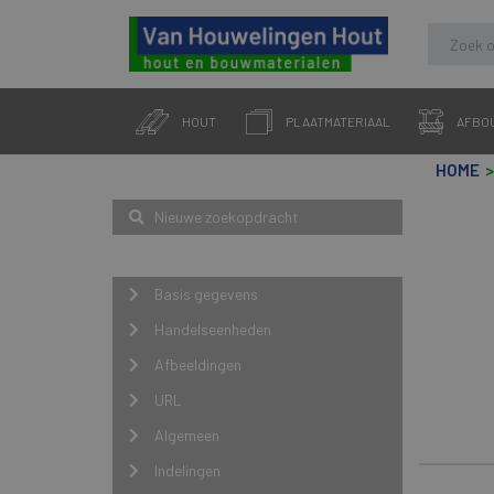
Skip
to
HOUT
PLAATMATERIAAL
AFBO
content
HOME
Zoeken
Nieuwe zoekopdracht
Navigatie
Basis gegevens
Handelseenheden
Afbeeldingen
URL
Algemeen
Indelingen