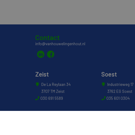
Contact
info@vanhouwelingenhout.nl
Zeist
Soest
De La Reylaan 34
Industrieweg 17
3707 TM Zeist
3762 EG Soest
030 691 5589
035 601 0304
© 2022 - Van Houwelingen Hout