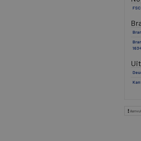
FSC
Br
Bra
Bra
163
Ui
Deu
Kan
Aanvul