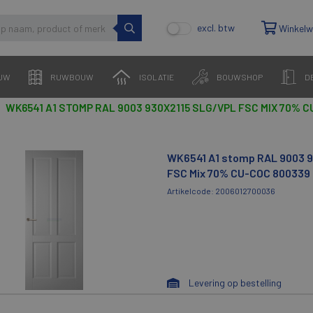
excl. btw
Winkel
UW
RUWBOUW
ISOLATIE
BOUWSHOP
D
WK6541 A1 STOMP RAL 9003 930X2115 SLG/VPL FSC MIX 70% 
WK6541 A1 stomp RAL 9003 9
FSC Mix 70% CU-COC 800339
Artikelcode: 2006012700036
Levering op bestelling