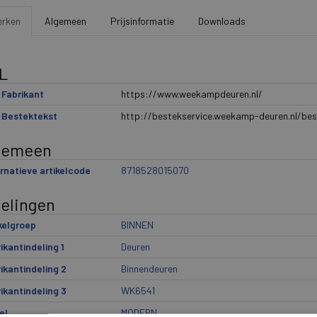
rken
Algemeen
Prijsinformatie
Downloads
L
Fabrikant
https://www.weekampdeuren.nl/
 Bestektekst
http://bestekservice.weekamp-deuren.nl/bes
gemeen
rnatieve artikelcode
8718528015070
delingen
kelgroep
BINNEN
ikantindeling 1
Deuren
ikantindeling 2
Binnendeuren
ikantindeling 3
WK6541
el
MODERN