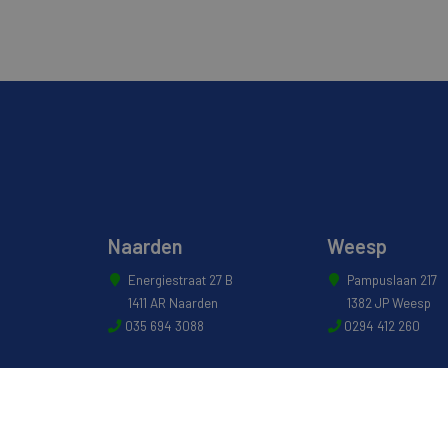
Naarden
Weesp
Energiestraat 27 B
Pampuslaan 217
1411 AR Naarden
1382 JP Weesp
035 694 3088
0294 412 260