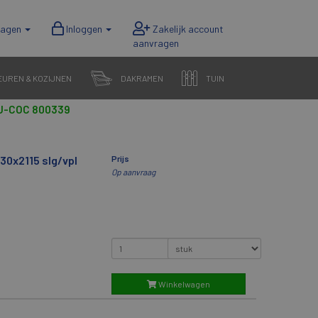
wagen
Inloggen
EUREN & KOZIJNEN
DAKRAMEN
TUIN
CU-COC 800339
30x2115 slg/vpl
Prijs
Op aanvraag
Winkelwagen