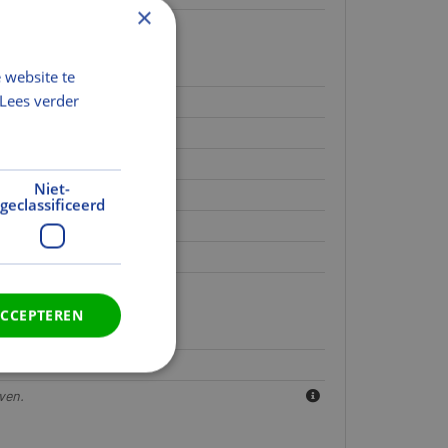
×
 website te
Lees verder
Niet-
geclassificeerd
ven.
ven.
ven.
ACCEPTEREN
ven.