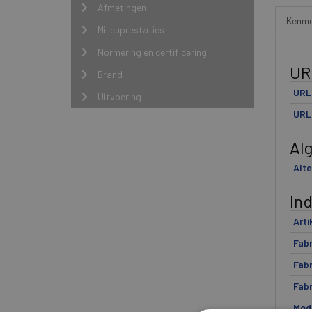
Afmetingen
Kenme
Milieuprestaties
Normering en certificering
UR
Brand
URL 
Uitvoering
URL
Al
Alte
In
Arti
Fabr
Fabr
Fabr
Mod