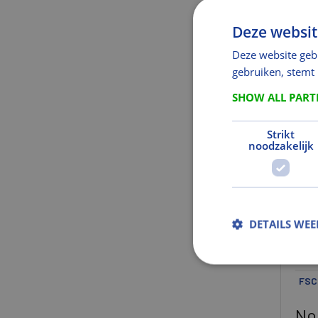
Mod
Deze websit
Af
Deze website geb
gebruiken, stemt
Len
Bre
SHOW ALL PAR
Hoo
Strikt
Afm
noodzakelijk
Bre
Dikt
Hoo
DETAILS WE
Mil
Mili
FSC 
No