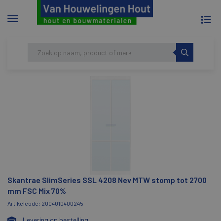
To
Menu
na
tonen/verbergen
Skip
HOME
SKANTRAE SLIMSERIES SSL 4208 NEV
to
MTW STOMP TOT 2700 MM FSC MIX 70%
content
Skantrae SlimSeries SSL 4208 Nev MTW stomp tot 2700
mm FSC Mix 70%
Artikelcode: 2004010400245
Levering op bestelling