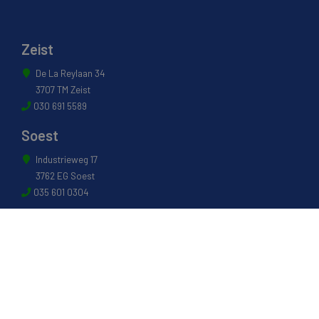
Zeist
De La Reylaan 34
3707 TM Zeist
030 691 5589
Soest
Industrieweg 17
3762 EG Soest
035 601 0304
Naarden
Energiestraat 27 B
1411 AR Naarden
035 694 3088
Weesp