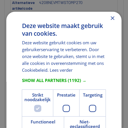
Alternatieve
4208NEVMTWSTOMP270
artikelcode
×
Afmetingen
Deze website maakt gebruik
Hoogte (mm)
40
van cookies.
Dikte [ETIM]
U heeft niet de juiste rechten voor dit
Deze website gebruikt cookies om uw
gegeven.
gebruikerservaring te verbeteren. Door
onze website te gebruiken, stemt u in met
Uitvoering
alle cookies in overeenstemming met ons
Met
Ja
Cookiebeleid.
Lees verder
glasopening
SHOW ALL PARTNERS
(1192) →
Gebruik en Verwerking
Strikt
Prestatie
Targeting
Geschikt
Nee
noodzakelijk
voor
transparante
behandeling
Functioneel
Niet-
geclassificeerd