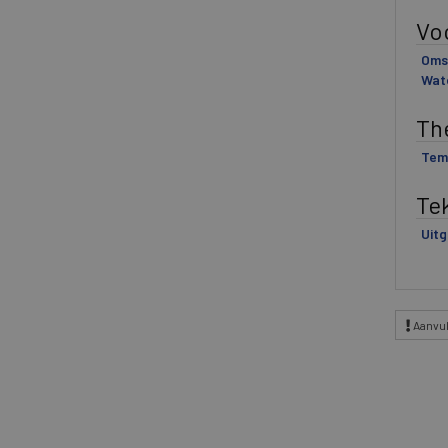
Vo
Omsc
Wat
Th
Tem
Te
Uitg
Aanvul