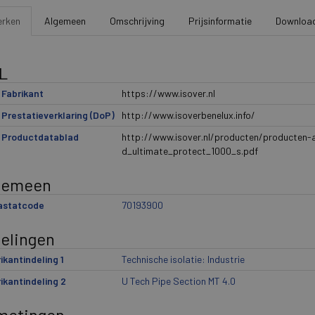
rken
Algemeen
Omschrijving
Prijsinformatie
Downloa
L
Fabrikant
https://www.isover.nl
Prestatieverklaring (DoP)
http://www.isoverbenelux.info/
 Productdatablad
http://www.isover.nl/producten/producten-
d_ultimate_protect_1000_s.pdf
gemeen
rastatcode
70193900
delingen
ikantindeling 1
Technische isolatie: Industrie
ikantindeling 2
U Tech Pipe Section MT 4.0
metingen