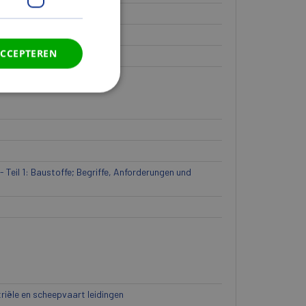
ACCEPTEREN
 Teil 1: Baustoffe; Begriffe, Anforderungen und
riële en scheepvaart leidingen