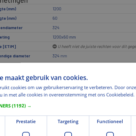
gte (mm)
1200
gte (mm)
60
nendiameter
324
eting
1200x60 mm
e [ETIM]
U heeft niet de juiste rechten voor dit geg
endige diameter
324
mm
eriaal
e maakt gebruik van cookies.
riaal
Minerale wol
ruikt cookies om uw gebruikerservaring te verbeteren. Door onze
riaal
Minerale wol
 u in met alle cookies in overeenstemming met ons Cookiebeleid.
ieuprestaties
TNERS
(1192) →
eu en Duurzaamheid
Toepassing van isolatie bespaart veel energie
broeikasgassen, zoals CO2
Prestatie
Targeting
Functioneel
rmering en certificering