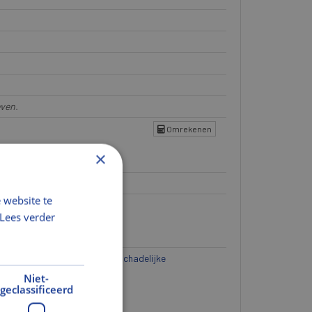
even.
Omrekenen
×
 website te
Lees verder
 en beperkt de uitstoot van schadelijke
Niet-
geclassificeerd