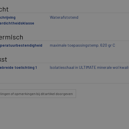
cht
hrijving
Waterafstotend
erdichtheidsklasse
ermisch
peratuurbestendigheid
maximale toepassingstemp. 620 gr C
kst
ebreide toelichting 1
Isolatieschaal in ULTIMATE minerale wol kwali
lingen
of opmerkingen bij dit artikel doorgeven