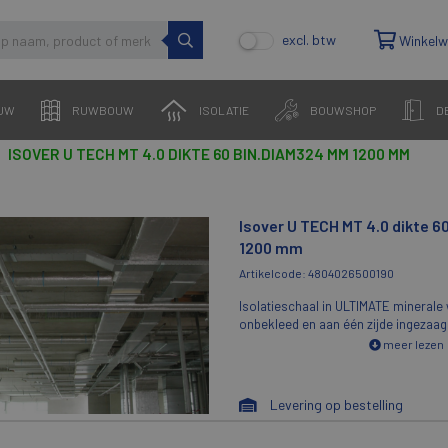
excl. btw
Winkel
UW
RUWBOUW
ISOLATIE
BOUWSHOP
D
ISOVER U TECH MT 4.0 DIKTE 60 BIN.DIAM324 MM 1200 MM
Isover U TECH MT 4.0 dikte 
1200 mm
Artikelcode: 4804026500190
Isolatieschaal in ULTIMATE minerale w
onbekleed en aan één zijde ingezaa
meer lezen
Levering op bestelling