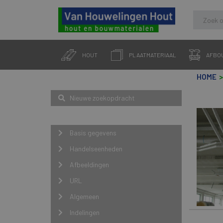
Skip
to
HOUT
PLAATMATERIAAL
AFBO
content
HOME
Zoeken
Nieuwe zoekopdracht
Navigatie
Basis gegevens
Handelseenheden
Afbeeldingen
URL
Algemeen
Indelingen