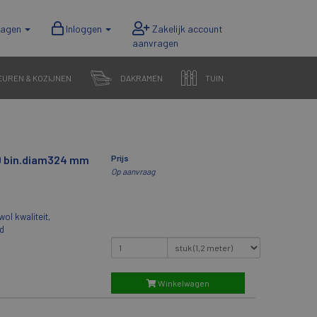
wagen
Inloggen
EUREN & KOZIJNEN
DAKRAMEN
TUIN
60 bin.diam324 mm
Prijs
Op aanvraag
ol kwaliteit,
gd
Winkelwagen