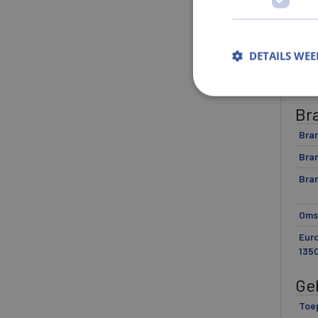
Norm
Norm
DETAILS WE
Norm
CE-
Br
Bra
Bra
Bra
Omsc
Eur
1350
Ge
Toe