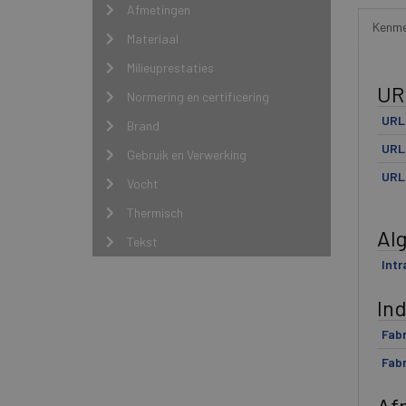
Afmetingen
Kenme
Materiaal
Milieuprestaties
UR
Normering en certificering
URL 
Brand
URL 
Gebruik en Verwerking
URL
Vocht
Thermisch
Al
Tekst
Int
In
Fabr
Fabr
Af