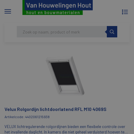
To
Menu
na
tonen/verbergen
Skip
HOME
VELUX ROLGORDIJN
to
LICHTDOORLATEND RFL M10 4069S
content
Velux Rolgordijn lichtdoorlatend RFL M10 4069S
Artikelcode: 4402061215938
VELUX lichtregulerende rolgordijnen bieden een flexibele controle over
het invallende daglicht. In kamers die niet geheel verduisterd hoeven te