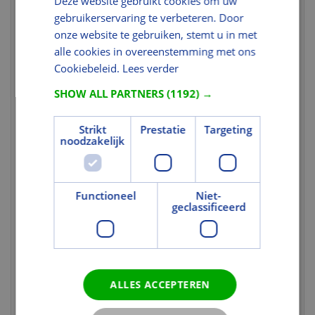
Deze website gebruikt cookies om uw
Nettogewicht
1,479
gebruikerservaring te verbeteren. Door
(kg)
onze website te gebruiken, stemt u in met
Brutogewicht
1,926
alle cookies in overeenstemming met ons
(kg)
Cookiebeleid.
Lees verder
Gewicht eenheid
st
SHOW ALL PARTNERS
(1192) →
Kleur en Oppervlak
Strikt
Prestatie
Targeting
Kleurcode
4069S
noodzakelijk
Gekleurd
Ja
Tekst
Functioneel
Niet-
Uitgebreide
VELUX lichtregulerende rolgordijnen
geclassificeerd
toelichting 1
bieden een flexibele controle over het
invallende daglicht. In kamers die niet
geheel verduisterd hoeven te worden,
kunt u deze raamdecoratie,
afhankelijk van uw behoefte aan
ALLES ACCEPTEREN
invallend daglicht of privacy, flexibel in
het dakraam positioneren en zover als