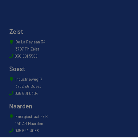
Zeist
De La Reylaan 34
3707 TM Zeist
030 691 5589
Soest
Industrieweg 17
3762 EG Soest
035 601 0304
Naarden
Energiestraat 27 B
1411 AR Naarden
035 694 3088