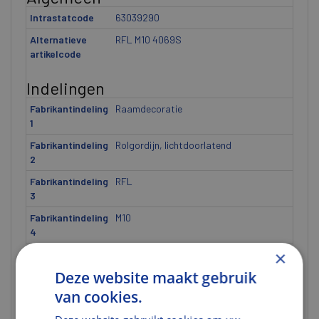
Intrastatcode
63039290
Alternatieve
RFL M10 4069S
artikelcode
Indelingen
Fabrikantindeling
Raamdecoratie
1
Fabrikantindeling
Rolgordijn, lichtdoorlatend
2
Fabrikantindeling
RFL
3
Fabrikantindeling
M10
4
×
Fabrikantindeling
4069S
5
Deze website maakt gebruik
van cookies.
Gewicht