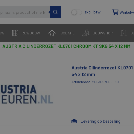
excl. btw
Winkel
UW
RUWBOUW
ISOLATIE
BOUWSHOP
D
AUSTRIA CILINDERROZET KL0701 CHROOM KT SKG 54 X 12 MM
Austria Cilinderrozet KL070
54 x 12 mm
Artikelcode: 2003057000089
Levering op bestelling