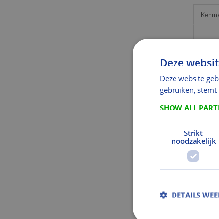
Kenme
UR
Deze websit
URL 
Deze website geb
Al
gebruiken, stemt
Alte
SHOW ALL PAR
In
Strikt
noodzakelijk
Fabr
Af
Len
Bre
DETAILS WE
Afm