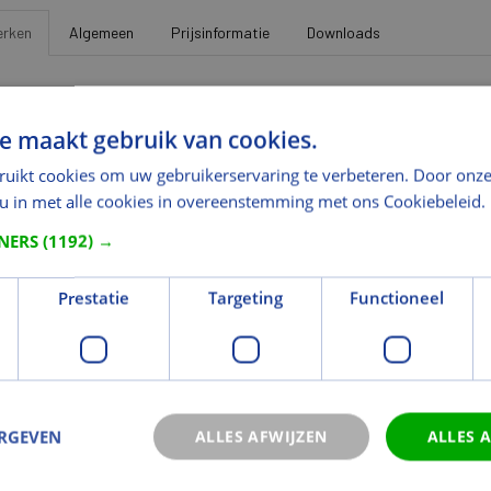
rken
Algemeen
Prijsinformatie
Downloads
L
e maakt gebruik van cookies.
Fabrikant
http://austria.nl
ruikt cookies om uw gebruikerservaring te verbeteren. Door onze
gemeen
 u in met alle cookies in overeenstemming met ons Cookiebeleid.
rnatieve artikelcode
023208
TNERS
(1192) →
delingen
Prestatie
Targeting
Functioneel
ikantindeling 3
KL0701
metingen
gte (mm)
54
edte (mm)
12
ERGEVEN
ALLES AFWIJZEN
ALLES 
eting
54 x 12 mm