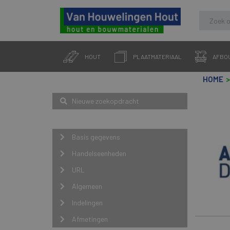
Skip
to
HOUT
PLAATMATERIAAL
AFBO
content
HOME
Zoeken
Nieuwe zoekopdracht
Navigatie
Basis gegevens
Handelseenheden
URL
Algemeen
Indelingen
Afmetingen