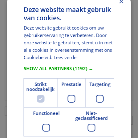
×
artikelcode
Deze website maakt gebruik
Indelingen
van cookies.
Artikelgroep
Tuinhout/Bangkirai
Deze website gebruikt cookies om uw
gebruikerservaring te verbeteren. Door
Afmetingen
onze website te gebruiken, stemt u in met
Lengte (mm)
alle cookies in overeenstemming met ons
3050
Cookiebeleid.
Lees verder
Breedte
195
(mm)
SHOW ALL PARTNERS
(1192) →
Hoogte (mm)
22
Strikt
Prestatie
Targeting
Kopmaat
22x195
noodzakelijk
Aanvullingen
Functioneel
Niet-
geclassificeerd