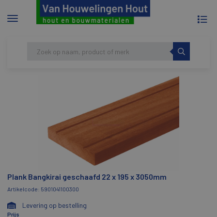
To
Menu
na
tonen/verbergen
Skip
HOME
PLANK BANGKIRAI GESCHAAFD 22 X 195
to
X 3050MM
content
Plank Bangkirai geschaafd 22 x 195 x 3050mm
Artikelcode: 5901041100300
Levering op bestelling
Prijs