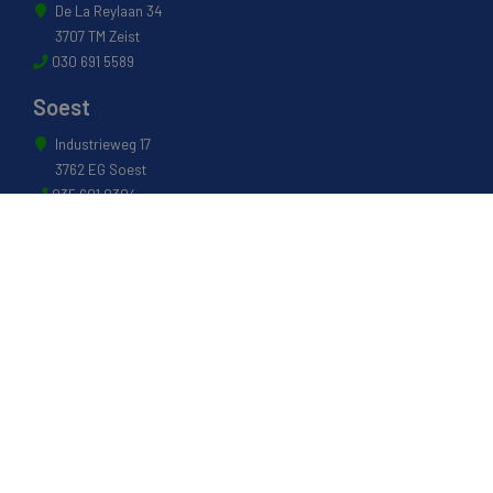
De La Reylaan 34
3707 TM Zeist
030 691 5589
Soest
Industrieweg 17
3762 EG Soest
035 601 0304
Naarden
Energiestraat 27 B
1411 AR Naarden
035 694 3088
Weesp
Pampuslaan 217
1382 JP Weesp
0294 412 260