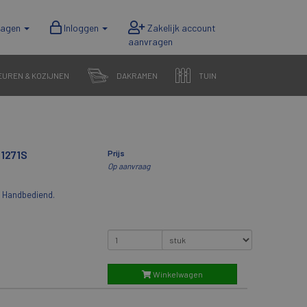
wagen
Inloggen
EUREN & KOZIJNEN
DAKRAMEN
TUIN
 1271S
Prijs
Op aanvraag
t. Handbediend.
Winkelwagen