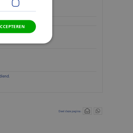
ACCEPTEREN
diend.
Deel deze pagina: