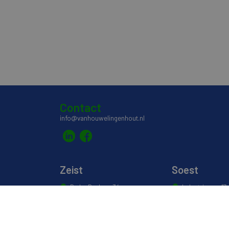
Contact
info@vanhouwelingenhout.nl
Zeist
Soest
De La Reylaan 34
Industrieweg 17
3707 TM Zeist
3762 EG Soest
030 691 5589
035 601 0304