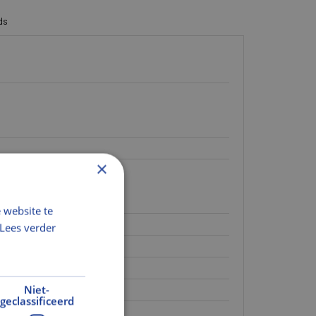
ds
×
 website te
Lees verder
Niet-
geclassificeerd