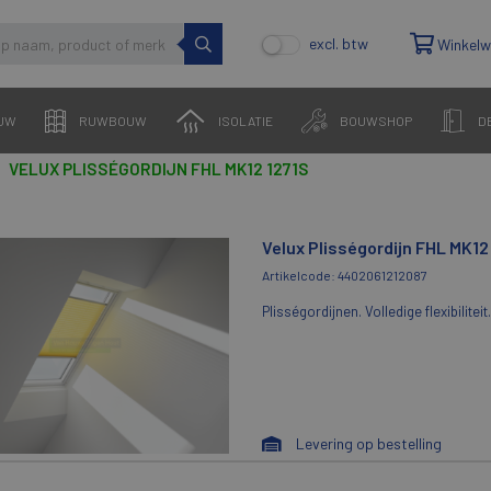
excl. btw
Winkel
UW
RUWBOUW
ISOLATIE
BOUWSHOP
D
VELUX PLISSÉGORDIJN FHL MK12 1271S
Velux Plisségordijn FHL MK12
Artikelcode: 4402061212087
Plisségordijnen. Volledige flexibilitei
Levering op bestelling