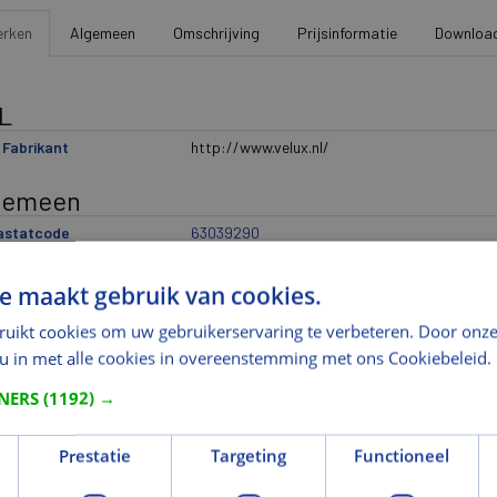
rken
Algemeen
Omschrijving
Prijsinformatie
Downloa
L
Fabrikant
http://www.velux.nl/
gemeen
rastatcode
63039290
rnatieve artikelcode
FHL MK12 1271S
e maakt gebruik van cookies.
delingen
ruikt cookies om uw gebruikerservaring te verbeteren. Door onze
ikantindeling 1
Raamdecoratie
 u in met alle cookies in overeenstemming met ons Cookiebeleid.
ikantindeling 2
Plisségordijn
TNERS
(1192) →
ikantindeling 3
FHL
Prestatie
Targeting
Functioneel
ikantindeling 4
MK12
ikantindeling 5
1271S