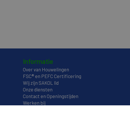
Informatie
Over van Houwelingen
FSC® en PEFC Certificering
Wij zijn SAKOL lid
Onze diensten
Contact en Openingstijden
Werken bij
Transportvoorwaarden
Documentatie