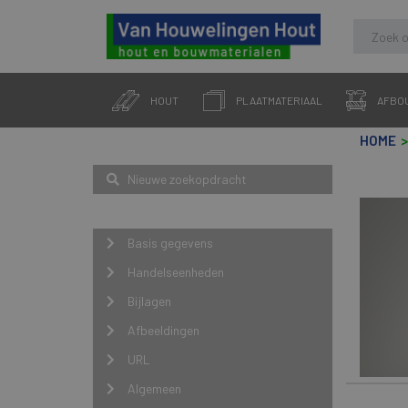
Skip
to
HOUT
PLAATMATERIAAL
AFBO
content
HOME
Zoeken
Nieuwe zoekopdracht
Navigatie
Basis gegevens
Handelseenheden
Bijlagen
Afbeeldingen
URL
Algemeen