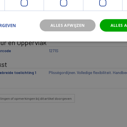
wicht
cht (kg)
1,84
ERGEVEN
ALLES AFWIJZEN
ALLES 
icht eenheid
st
eur en Oppervlak
urcode
1271S
kst
ebreide toelichting 1
Plisségordijnen. Volledige flexibiliteit. Handbe
lingen
of opmerkingen bij dit artikel doorgeven