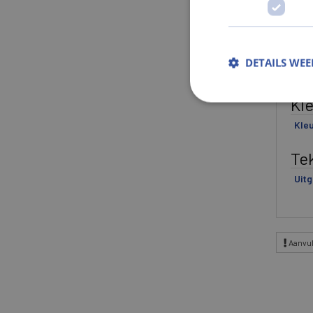
Ge
Gewi
DETAILS WE
Gew
Kl
Kle
Te
Uitg
Aanvul