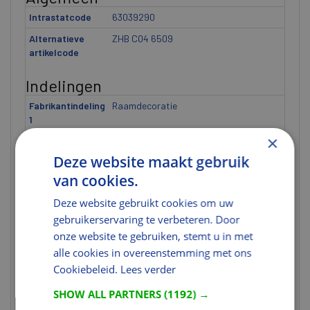
Intrastatcode
63039290
Alternatieve
ZHB C04 6509
artikelcode
Indelingen
Fabrikantindeling
Raamdecoratie
1
×
Fabrikantindeling
Vouwgordijn losse stof
2
Deze website maakt gebruik
Fabrikantindeling
ZHB
van cookies.
3
Deze website gebruikt cookies om uw
Fabrikantindeling
C04
gebruikerservaring te verbeteren. Door
4
onze website te gebruiken, stemt u in met
Fabrikantindeling
6509
alle cookies in overeenstemming met ons
5
Cookiebeleid.
Lees verder
Gewicht
SHOW ALL PARTNERS
(1192) →