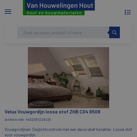
To
Menu
na
tonen/verbergen
Skip
HOME
VELUX VOUWGORDIJN LOSSE STOF ZHB
to
C04 6509
content
Velux Vouwgordijn losse stof ZHB C04 6509
Artikelcode: 4402061226215
Vouwgordijnen. Daglichtcontrole met een decoratief karakter. Losse stof
voor vouwgordijn.