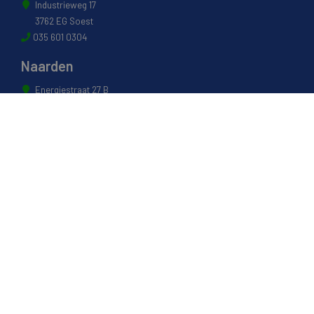
Industrieweg 17
3762 EG Soest
035 601 0304
Naarden
Energiestraat 27 B
1411 AR Naarden
035 694 3088
Weesp
Pampuslaan 217
1382 JP Weesp
0294 412 260
© 2022 - Van Houwelingen Hout
Informatie
Over van Houwelingen
FSC® en PEFC Certificering