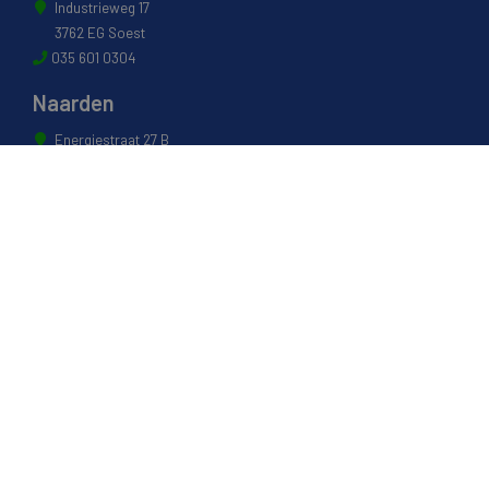
Industrieweg 17
3762 EG Soest
035 601 0304
Naarden
Energiestraat 27 B
1411 AR Naarden
035 694 3088
Weesp
Pampuslaan 217
1382 JP Weesp
0294 412 260
© 2022 - Van Houwelingen Hout
Informatie
Over van Houwelingen
FSC® en PEFC Certificering