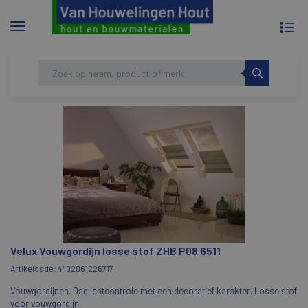
To
Menu
na
tonen/verbergen
Skip
HOME
VELUX VOUWGORDIJN LOSSE STOF ZHB
to
P08 6511
content
Velux Vouwgordijn losse stof ZHB P08 6511
Artikelcode: 4402061226717
Vouwgordijnen. Daglichtcontrole met een decoratief karakter. Losse stof
voor vouwgordijn.