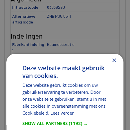
Intrastatcode
63039290
Alternatieve
ZHB P08 6511
artikelcode
Indelingen
Fabrikantindeling
Raamdecoratie
1
×
Fabrikantindeling
Vouwgordijn losse stof
2
Deze website maakt gebruik
Fabrikantindeling
ZHB
van cookies.
3
Deze website gebruikt cookies om uw
Fabrikantindeling
P08
gebruikerservaring te verbeteren. Door
4
onze website te gebruiken, stemt u in met
Fabrikantindeling
6511
alle cookies in overeenstemming met ons
5
Cookiebeleid.
Lees verder
Gewicht
SHOW ALL PARTNERS
(1192) →