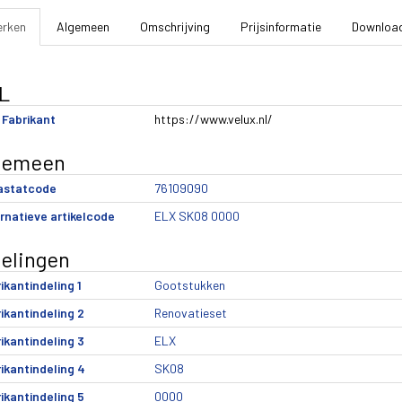
rken
Algemeen
Omschrijving
Prijsinformatie
Downloa
L
Fabrikant
https://www.velux.nl/
gemeen
rastatcode
76109090
rnatieve artikelcode
ELX SK08 0000
delingen
ikantindeling 1
Gootstukken
ikantindeling 2
Renovatieset
ikantindeling 3
ELX
ikantindeling 4
SK08
ikantindeling 5
0000