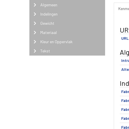
Algemeen
Kenme
Indelingen
Gewicht
UR
Materiaal
URL 
Kleur en Oppervlak
Al
Tekst
Int
Alte
In
Fabr
Fabr
Fabr
Fabr
Fabr