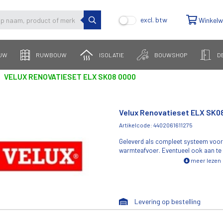
excl. btw
Winkel
UW
RUWBOUW
ISOLATIE
BOUWSHOP
D
VELUX RENOVATIESET ELX SK08 0000
Velux Renovatieset ELX SK0
Artikelcode: 4402061611275
Geleverd als compleet systeem voor
warmteafvoer. Eventueel ook aan te 
gebouwbeheersysteem. Door de opti
meer lezen
de afvoercapaciteit onafhankelijk van
Tevens geschikt voor achtergrondven
(zonder deflector) heeft dezelfde uits
VELUX dakraam. Voldoet aan Europ
Levering op bestelling
12101-2:2003, voorzien van NCP-certi
ThermoTechnology™ isolatiemateriaa
isolatie.