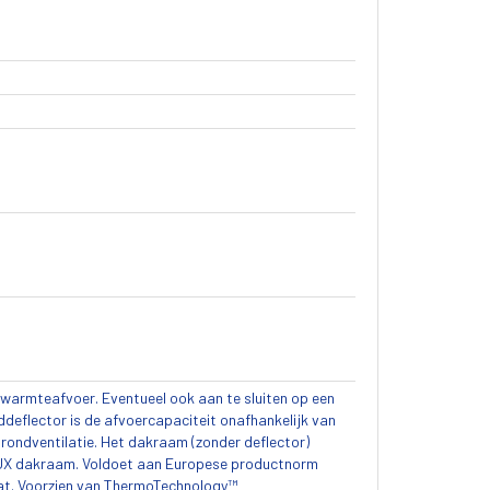
warmteafvoer. Eventueel ook aan te sluiten op een
eflector is de afvoercapaciteit onafhankelijk van
rondventilatie. Het dakraam (zonder deflector)
VELUX dakraam. Voldoet aan Europese productnorm
at. Voorzien van ThermoTechnology™