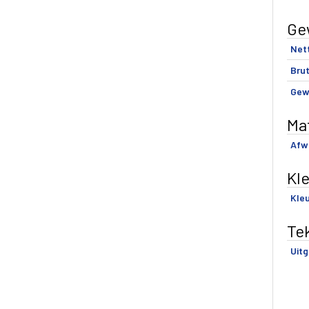
Ge
Net
Brut
Gew
Mat
Afwe
Kl
Kle
Te
Uitg