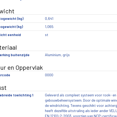
wicht
togewicht (kg)
0,641
ogewicht (kg)
1,065
icht eenheid
st
eriaal
rking buitenzijde
Aluminium, grijs
eur en Oppervlak
urcode
0000
kst
ebreide toelichting 1
Geleverd als compleet systeem voor rook- en 
gebouwbeheersysteem. Door de optimale windd
de windrichting. Tevens geschikt voor achterg
heeft dezelfde uitstraling als ieder ander 
EN 12101-2:2003, voorzien van NCP-certifica