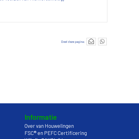
Deel deze pagina:
Informatie
Over van Houwelingen
FSC® en PEFC Certificering