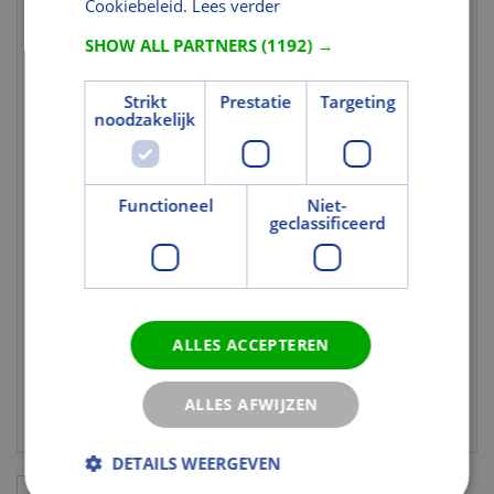
Cookiebeleid.
Lees verder
Gewicht (kg)
1,92
Gewicht eenheid
st
SHOW ALL PARTNERS
(1192) →
Materiaal
Strikt
Prestatie
Targeting
noodzakelijk
Verduisterend
Ja
Kleur en Oppervlak
Functioneel
Niet-
Kleurcode
4568S
geclassificeerd
Gekleurd
Ja
Tekst
Uitgebreide
Verduisterende rolgordijnen. Voor een
ALLES ACCEPTEREN
toelichting 1
ideale slaapomgeving. VELUX
INTEGRA® verduisterend rolgordijn,
elektrisch.
ALLES AFWIJZEN
DETAILS WEERGEVEN
Aanvullingen