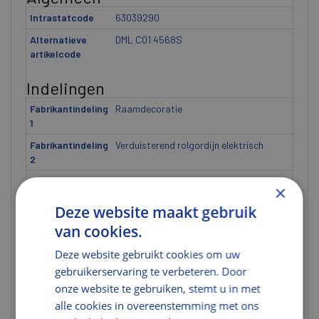
Intrastatcode
63039290
Alternatieve
DML C01 4568S
artikelcode
Indelingen
Fabrikantindeling
Raamdecoratie
1
Fabrikantindeling
Verduisterend rolgordijn elektrisch
2
Fabrikantindeling
DML
×
3
Deze website maakt gebruik
Fabrikantindeling
C01
van cookies.
4
Deze website gebruikt cookies om uw
Fabrikantindeling
4568S
5
gebruikerservaring te verbeteren. Door
onze website te gebruiken, stemt u in met
Gewicht
alle cookies in overeenstemming met ons