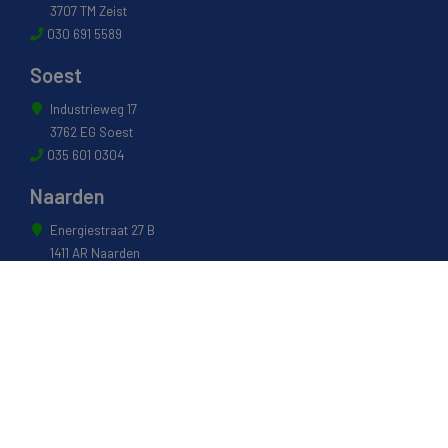
3707 TM Zeist
030 691 5589
Soest
Industrieweg 17
3762 EG Soest
035 601 0304
Naarden
Energiestraat 27 B
1411 AR Naarden
035 694 3088
Weesp
Pampuslaan 217
1382 JP Weesp
0294 412 260