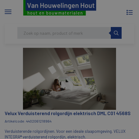
To
Menu
na
tonen/verbergen
Skip
HOME
VELUX VERDUISTEREND ROLGORDIJN
to
ELEKTRISCH DML C01 4568S
content
Velux Verduisterend rolgordijn elektrisch DML C01 4568S
Artikelcode: 4402061218964
Verduisterende rolgordijnen. Voor een ideale slaapomgeving. VELUX
INTEGRA® verduisterend rolgordijn, elektrisch.