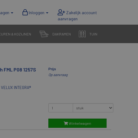
wagen
Inloggen
EUREN & KOZIJNEN
DAKRAMEN
TUIN
sch FML P08 1257S
Prijs
Op aanvraag
eit. VELUX INTEGRA®
Winkelwagen