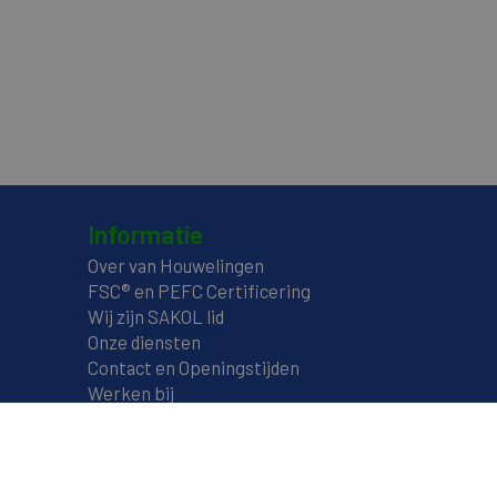
Informatie
Over van Houwelingen
FSC® en PEFC Certificering
Wij zijn SAKOL lid
Onze diensten
Contact en Openingstijden
Werken bij
Transportvoorwaarden
Documentatie