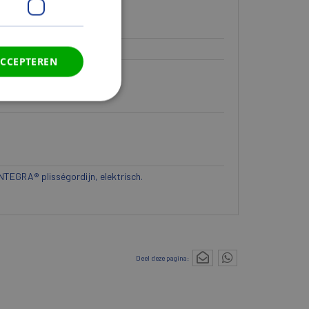
ACCEPTEREN
 INTEGRA® plisségordijn, elektrisch.
Deel deze pagina: