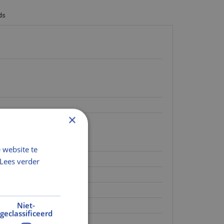
ds
×
 website te
Lees verder
Niet-
geclassificeerd