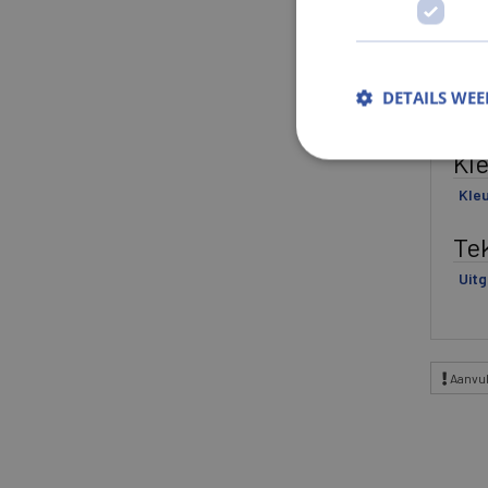
Ge
Gewi
DETAILS WE
Gew
Kl
Kle
Te
Uitg
Aanvul