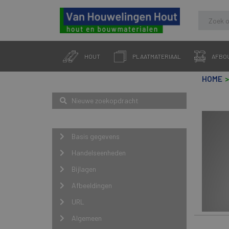
Skip
to
HOUT
PLAATMATERIAAL
AFBO
content
HOME
Zoeken
Nieuwe zoekopdracht
Navigatie
Basis gegevens
Handelseenheden
Bijlagen
Afbeeldingen
URL
Algemeen