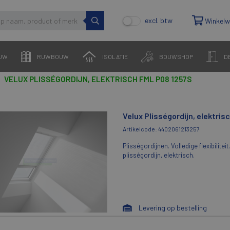
excl. btw
Winkel
UW
RUWBOUW
ISOLATIE
BOUWSHOP
D
VELUX PLISSÉGORDIJN, ELEKTRISCH FML P08 1257S
Velux Plisségordijn, elektri
Artikelcode: 4402061213257
Plisségordijnen. Volledige flexibilit
plisségordijn, elektrisch.
Levering op bestelling