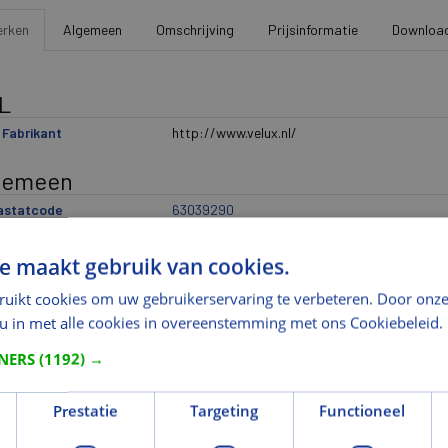
rken
Algemeen
Omschrijving
Prijsinformatie
Downloa
L
Fabrikant
http://www.velux.nl/
gemeen
rastatcode
63039290
rnatieve artikelcode
FML P08 1257S
e maakt gebruik van cookies.
delingen
ruikt cookies om uw gebruikerservaring te verbeteren. Door onze
ikantindeling 1
Raamdecoratie
 u in met alle cookies in overeenstemming met ons Cookiebeleid.
ikantindeling 2
Plisségordijn, elektrisch
TNERS
(1192) →
ikantindeling 3
FML
Prestatie
Targeting
Functioneel
ikantindeling 4
P08
ikantindeling 5
1257S