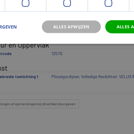
wicht
cht (kg)
3,04
ERGEVEN
ALLES AFWIJZEN
ALLES 
icht eenheid
st
eur en Oppervlak
urcode
1257S
kst
ebreide toelichting 1
Plisségordijnen. Volledige flexibiliteit. VELUX
lingen
of opmerkingen bij dit artikel doorgeven