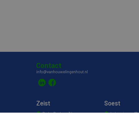
Contact
info@vanhouwelingenhout.nl
Zeist
Soest
De La Reylaan 34
Industrieweg 17
3707 TM Zeist
3762 EG Soest
030 691 5589
035 601 0304