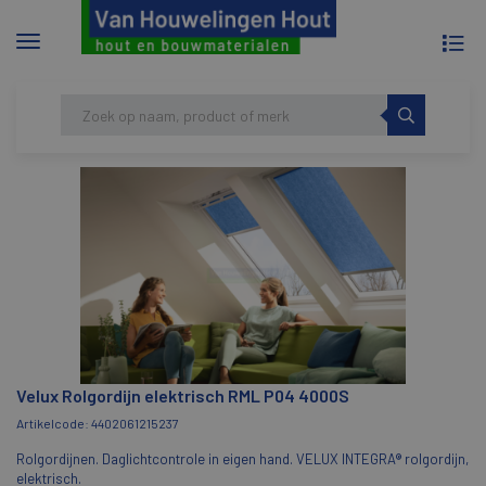
To
Menu
na
tonen/verbergen
Skip
HOME
VELUX ROLGORDIJN ELEKTRISCH RML
to
P04 4000S
content
Velux Rolgordijn elektrisch RML P04 4000S
Artikelcode: 4402061215237
Rolgordijnen. Daglichtcontrole in eigen hand. VELUX INTEGRA® rolgordijn,
elektrisch.