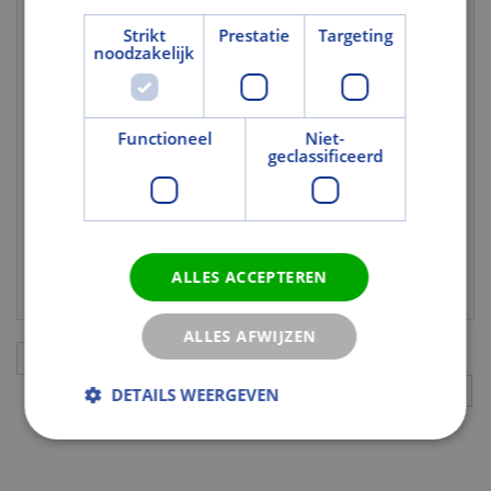
Gewicht eenheid
st
Strikt
Prestatie
Targeting
noodzakelijk
Kleur en Oppervlak
Kleurcode
4000S
Gekleurd
Ja
Functioneel
Niet-
geclassificeerd
Tekst
Uitgebreide
Rolgordijnen. Daglichtcontrole in eigen
toelichting 1
hand. VELUX INTEGRA® rolgordijn,
elektrisch.
ALLES ACCEPTEREN
ALLES AFWIJZEN
Aanvullingen
DETAILS WEERGEVEN