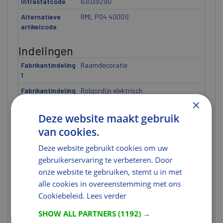
Intrastatcode
63039290
Alternatieve
RML P04 4000S
artikelcode
Indelingen
Fabrikantindeling
Raamdecoratie
1
Fabrikantindeling
Rolgordijn elektrisch
2
×
Fabrikantindeling
Deze website maakt gebruik
RML
3
van cookies.
Fabrikantindeling
P04
Deze website gebruikt cookies om uw
4
gebruikerservaring te verbeteren. Door
Fabrikantindeling
4000S
onze website te gebruiken, stemt u in met
5
alle cookies in overeenstemming met ons
Cookiebeleid.
Lees verder
Gewicht
SHOW ALL PARTNERS
(1192) →
Gewicht (kg)
2,77