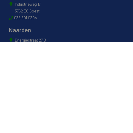
Industrieweg 17
3762 EG Soest
035 601 0304
Naarden
Energiestraat 27 B
1411 AR Naarden
035 694 3088
Weesp
Pampuslaan 217
1382 JP Weesp
0294 412 260
© 2022 - Van Houwelingen Hout
Informatie
Over van Houwelingen