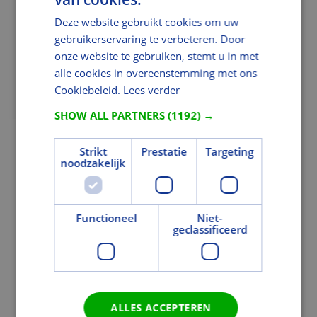
Nettogewicht
1,901
(kg)
Deze website gebruikt cookies om uw
gebruikerservaring te verbeteren. Door
Brutogewicht
2,476
(kg)
onze website te gebruiken, stemt u in met
alle cookies in overeenstemming met ons
Gewicht eenheid
st
Cookiebeleid.
Lees verder
Kleur en Oppervlak
SHOW ALL PARTNERS
(1192) →
Kleurcode
9050S
Strikt
Prestatie
Targeting
Gekleurd
Ja
noodzakelijk
Tekst
Uitgebreide
VELUX elektrische lichtregulerende
Functioneel
Niet-
toelichting 1
rolgordijnen netstroom kunnen op
geclassificeerd
afstand bediend worden en bieden
lichtregulering en privacy in kamers die
niet helemaal hoeven te worden
verduisterd. Elektrische rolgordijnen
netstroom kunnen naadloos worden
aangesloten op uw VELUX elektrische
ALLES ACCEPTEREN