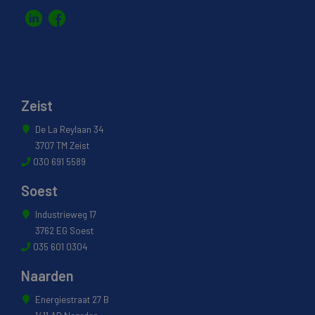
Zeist
De La Reylaan 34
3707 TM Zeist
030 691 5589
Soest
Industrieweg 17
3762 EG Soest
035 601 0304
Naarden
Energiestraat 27 B