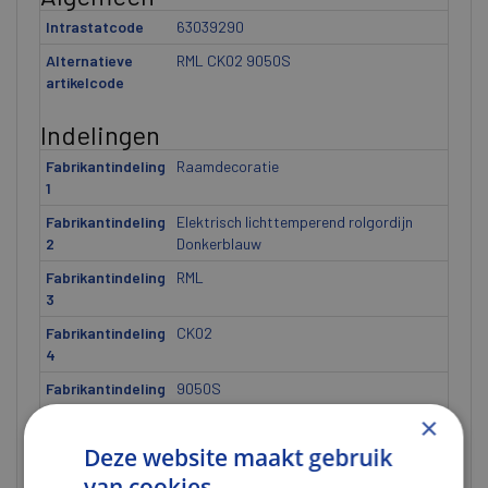
Intrastatcode
63039290
Alternatieve
RML CK02 9050S
artikelcode
Indelingen
Fabrikantindeling
Raamdecoratie
1
Fabrikantindeling
Elektrisch lichttemperend rolgordijn
2
Donkerblauw
Fabrikantindeling
RML
3
Fabrikantindeling
CK02
4
Fabrikantindeling
9050S
5
×
Deze website maakt gebruik
Gewicht
van cookies.