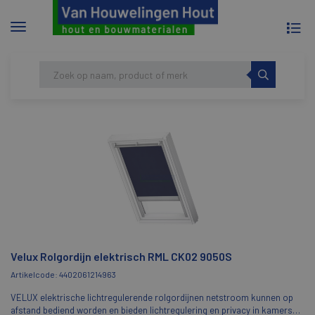
To
Menu
na
tonen/verbergen
Skip
HOME
VELUX ROLGORDIJN ELEKTRISCH RML
to
CK02 9050S
content
Velux Rolgordijn elektrisch RML CK02 9050S
Artikelcode: 4402061214963
VELUX elektrische lichtregulerende rolgordijnen netstroom kunnen op
afstand bediend worden en bieden lichtregulering en privacy in kamers