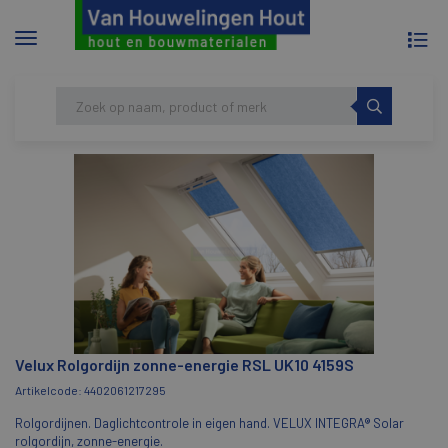
To
Menu
na
tonen/verbergen
Skip
HOME
VELUX ROLGORDIJN ZONNE-ENERGIE
to
RSL UK10 4159S
content
Velux Rolgordijn zonne-energie RSL UK10 4159S
Artikelcode: 4402061217295
Rolgordijnen. Daglichtcontrole in eigen hand. VELUX INTEGRA® Solar
rolgordijn, zonne-energie.