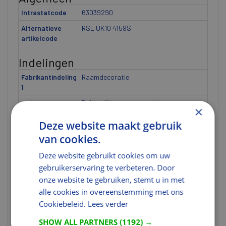
Intrastatcode
63039290
Alternatieve
RSL UK10 4159S
artikelcode
Indelingen
Fabrikantindeling
Raamdecoratie
1
Fabrikantindeling
Rolgordijn zonne-energie
×
2
Deze website maakt gebruik
Fabrikantindeling
RSL
van cookies.
3
Fabrikantindeling
UK10
Deze website gebruikt cookies om uw
4
gebruikerservaring te verbeteren. Door
onze website te gebruiken, stemt u in met
Fabrikantindeling
4159S
5
alle cookies in overeenstemming met ons
Cookiebeleid.
Lees verder
Gewicht
SHOW ALL PARTNERS
(1192) →