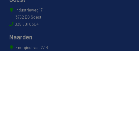
Industrieweg 17
3762 EG Soest
035 601 0304
Naarden
Energiestraat 27 B
1411 AR Naarden
035 694 3088
Weesp
Pampuslaan 217
1382 JP Weesp
0294 412 260
© 2022 - Van Houwelingen Hout
Informatie
Over van Houwelingen