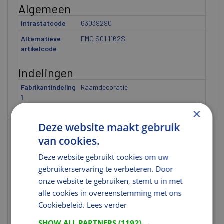
Algemeen
Intrastatcode
63039290
Alternatieve
FMC S01 1162S
artikelcode
Indelingen
Fabrikantindeling
Raamdecoratie
1
×
Fabrikantindeling
Licht-dimmend plisségordijn
2
elektrisch
Deze website maakt gebruik
van cookies.
Fabrikantindeling
FMC
3
Deze website gebruikt cookies om uw
Fabrikantindeling
S01
gebruikerservaring te verbeteren. Door
4
onze website te gebruiken, stemt u in met
Fabrikantindeling
1162S
alle cookies in overeenstemming met ons
5
Cookiebeleid.
Lees verder
Gewicht
SHOW ALL PARTNERS
(1192) →