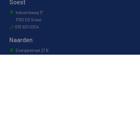
Soest
Industrieweg 17
3762 EG Soest
035 601 0304
Naarden
Energiestraat 27 B
1411 AR Naarden
035 694 3088
Weesp
Pampuslaan 217
1382 JP Weesp
0294 412 260
© 2022 - Van Houwelingen Hout
Informatie