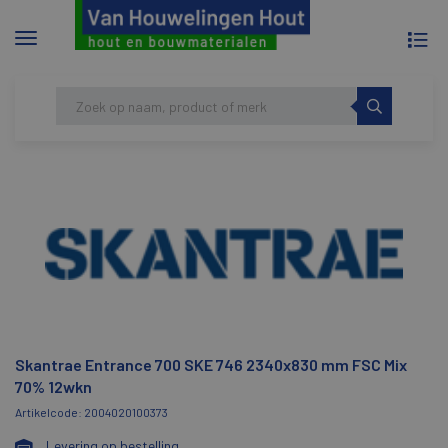
To
Menu
na
tonen/verbergen
Skip
HOME
SKANTRAE ENTRANCE 700 SKE 746
to
2340X830 MM FSC MIX 70% 12WKN
content
Skantrae Entrance 700 SKE 746 2340x830 mm FSC Mix
70% 12wkn
Artikelcode: 2004020100373
Levering op bestelling