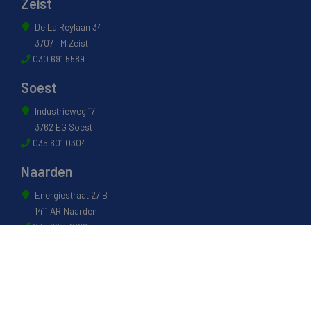
Zeist
De La Reylaan 34
3707 TM Zeist
030 691 5589
Soest
Industrieweg 17
3762 EG Soest
035 601 0304
Naarden
Energiestraat 27 B
1411 AR Naarden
035 694 3088
Weesp
Pampuslaan 217
1382 JP Weesp
0294 412 260