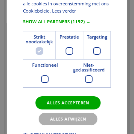
alle cookies in overeenstemming met ons
deur
Cookiebeleid.
Lees verder
Kleur en Oppervlak
SHOW ALL PARTNERS
(1192) →
Oppervlaktebescherming
Gegrond
Strikt
Prestatie
Targeting
Milieuprestaties
noodzakelijk
Milieucertificering
FSC
FSC Certificaat
U heeft niet de juiste
Functioneel
Niet-
rechten voor dit gegeven.
geclassificeerd
Normering en certificering
FSC Codering
FSC Mix 70%
Stabiliteitsklasse
0: Geen
ALLES ACCEPTEREN
volgens EN 12219
Uitvoering
ALLES AFWIJZEN
Type deur
Voordeur