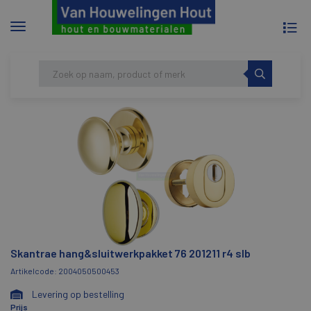
To
Menu
na
tonen/verbergen
Skip
HOME
SKANTRAE HANG&SLUITWERKPAKKET
to
76 201211 R4 SLB
content
Skantrae hang&sluitwerkpakket 76 201211 r4 slb
Artikelcode: 2004050500453
Levering op bestelling
Prijs