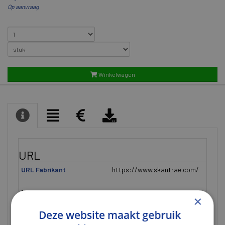
Op aanvraag
Winkelwagen
URL
URL Fabrikant
https://www.skantrae.com/
Algemeen
×
Alternatieve artikelcode
HSP76SLEU201211R4
Deze website maakt gebruik