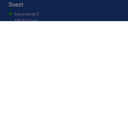
Soest
Industrieweg 17
3762 EG Soest
035 601 0304
Naarden
Energiestraat 27 B
1411 AR Naarden
035 694 3088
Weesp
Pampuslaan 217
1382 JP Weesp
0294 412 260
© 2022 - Van Houwelingen Hout
Informatie