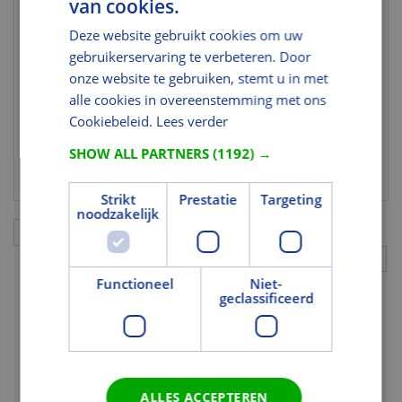
van cookies.
Indelingen
Deze website gebruikt cookies om uw
Fabrikantindeling 1
Ska HSP buiten
gebruikerservaring te verbeteren. Door
Fabrikantindeling 3
hang&sluitwerkpakket
onze website te gebruiken, stemt u in met
alle cookies in overeenstemming met ons
Normering en certificering
Cookiebeleid.
Lees verder
Inbraakwerendheidsklasse
SKG***
SHOW ALL PARTNERS
(1192) →
(NEN 5089)
Strikt
Prestatie
Targeting
noodzakelijk
Aanvullingen
Functioneel
Niet-
geclassificeerd
ALLES ACCEPTEREN