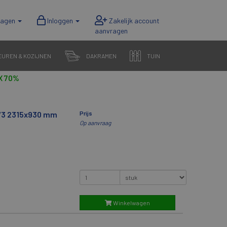
wagen
Inloggen
EUREN & KOZIJNEN
DAKRAMEN
TUIN
X 70%
073 2315x930 mm
Prijs
Op aanvraag
Winkelwagen