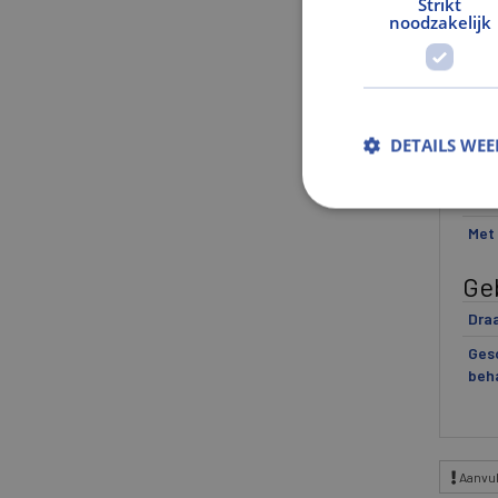
Strikt
Afm
noodzakelijk
Bre
Dikt
Hoo
DETAILS WE
Ui
Kan
Met
Ge
Draa
Gesc
beh
Aanvul