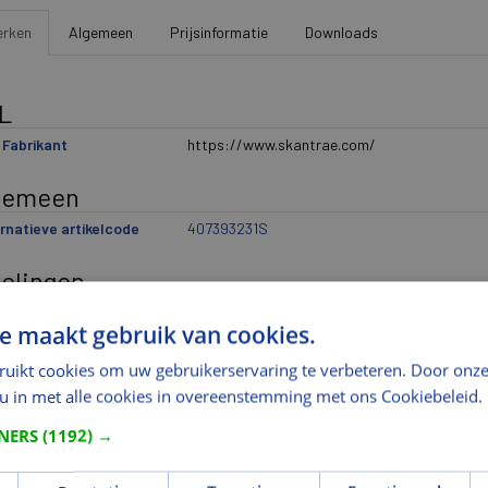
rken
Algemeen
Prijsinformatie
Downloads
L
Fabrikant
https://www.skantrae.com/
gemeen
rnatieve artikelcode
407393231S
delingen
ikantindeling 3
stomp
e maakt gebruik van cookies.
metingen
ruikt cookies om uw gebruikerservaring te verbeteren. Door onze
 u in met alle cookies in overeenstemming met ons Cookiebeleid.
gte (mm)
2315
edte (mm)
930
TNERS
(1192) →
gte (mm)
40