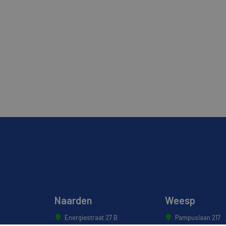
Naarden
Weesp
Energiestraat 27 B
Pampuslaan 217