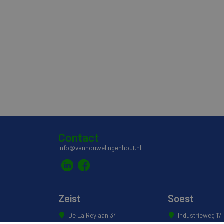
Contact
info@vanhouwelingenhout.nl
Zeist
Soest
De La Reylaan 34
Industrieweg 17