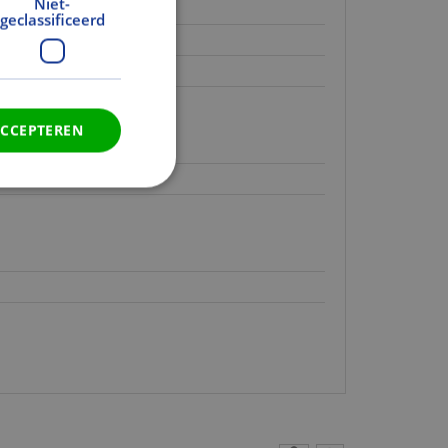
Niet-
geclassificeerd
even.
even.
even.
ACCEPTEREN