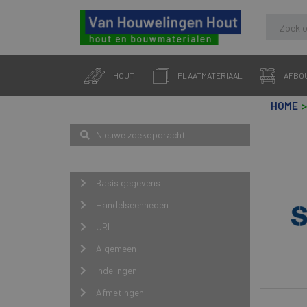
Skip
to
HOUT
PLAATMATERIAAL
AFBO
content
HOME
Zoeken
Nieuwe zoekopdracht
Navigatie
Basis gegevens
Handelseenheden
URL
Algemeen
Indelingen
Afmetingen