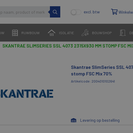
excl. btw
Winkel
UW
RUWBOUW
ISOLATIE
BOUWSHOP
D
SKANTRAE SLIMSERIES SSL 4073 2315X930 MM STOMP FSC MI
Skantrae SlimSeries SSL 4
stomp FSC Mix 70%
Artikelcode: 2004010102641
Levering op bestelling