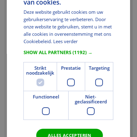
van cookies.
Afwerking
U heeft niet de juiste
rechten voor dit gegeven.
Deze website gebruikt cookies om uw
gebruikerservaring te verbeteren. Door
Milieuprestaties
onze website te gebruiken, stemt u in met
Milieucertificering
alle cookies in overeenstemming met ons
FSC
Cookiebeleid.
Lees verder
FSC Certificaat
U heeft niet de juiste
rechten voor dit gegeven.
SHOW ALL PARTNERS
(1192) →
Indicatie FSC Keurmerk
U heeft niet de juiste
rechten voor dit gegeven.
Strikt
Prestatie
Targeting
noodzakelijk
Normering en certificering
FSC Codering
FSC Mix 70%
Functioneel
Niet-
Stabiliteitsklasse
1: 0-8 mm
geclassificeerd
volgens EN 12219
Indicatie KOMO Keurmerk
U heeft niet de juiste
rechten voor dit gegeven.
Uitvoering
ALLES ACCEPTEREN