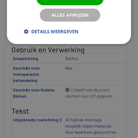
Kantvorm
Opdek
ALLES AFWIJZEN
Met glasopening
Ja
Paneeltype
Bossing (afgeschuind)
DETAILS WEERGEVEN
Type deur
Paneeldeur
Gebruik en Verwerking
Draairichting
Rechts
Geschikt voor
Nee
transparante
behandeling
Geschikt voor Ruimte
U heeft niet de juiste
Binnen
rechten voor dit gegeven.
Tekst
Uitgebreide toelichting 2
Af fabriek montage
mogelijk tegen meerprijs.
Voor leverbare glassoorten