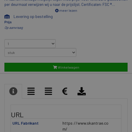
per deurmaat verwijzen wij u naar de prijslijst. Certificaten: FSC ®
C018899Overig: Slotgat en voorplaatboring Nemef 1200/1300
meer lezen
voorgeboord. Paumelleboringen in opdekdeuren voorgeboord
Levering op bestelling
Prijs
Op aanvraag
Winkelwagen
URL
URL Fabrikant
https://www.skantrae.co
m/