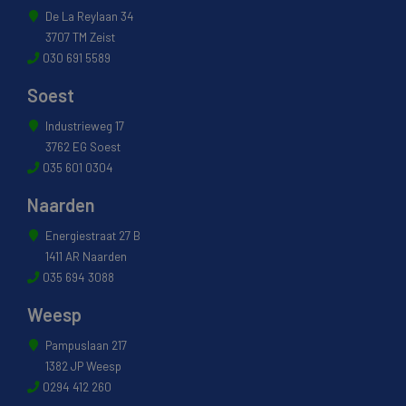
De La Reylaan 34
3707 TM Zeist
030 691 5589
Soest
Industrieweg 17
3762 EG Soest
035 601 0304
Naarden
Energiestraat 27 B
1411 AR Naarden
035 694 3088
Weesp
Pampuslaan 217
1382 JP Weesp
0294 412 260