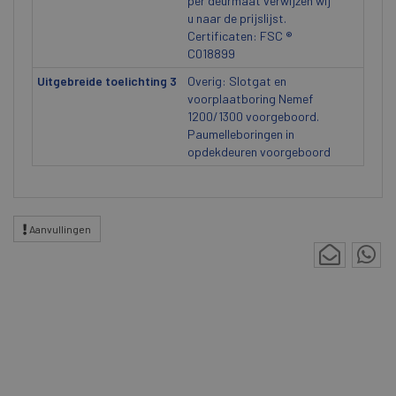
per deurmaat verwijzen wij
u naar de prijslijst.
Certificaten: FSC ®
C018899
Uitgebreide toelichting 3
Overig: Slotgat en
voorplaatboring Nemef
1200/1300 voorgeboord.
Paumelleboringen in
opdekdeuren voorgeboord
Aanvullingen