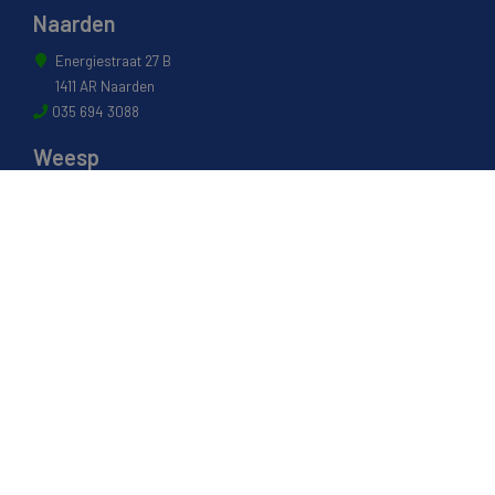
Naarden
Energiestraat 27 B
1411 AR Naarden
035 694 3088
Weesp
Pampuslaan 217
1382 JP Weesp
0294 412 260
© 2022 - Van Houwelingen Hout
Informatie
Over van Houwelingen
FSC® en PEFC Certificering
Wij zijn SAKOL lid
Onze diensten
Contact en Openingstijden