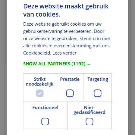
Deze website maakt gebruik
Materiaal
van cookies.
Materiaal
Glas
Deze website gebruikt cookies om uw
Glassoort
Overig
gebruikerservaring te verbeteren. Door
Veiligheidsglas
Ja
onze website te gebruiken, stemt u in met
alle cookies in overeenstemming met ons
Kleur en Oppervlak
Cookiebeleid.
Lees verder
Kleur
Kleurloos
SHOW ALL PARTNERS
(1192) →
Diffuus glas
Nee
Strikt
Prestatie
Targeting
Reflecterend
Nee
noodzakelijk
glas
Draadglas
Nee
Gehard glas
Ja
Functioneel
Niet-
geclassificeerd
Uitvoering
Type beglazing
Enkel glas