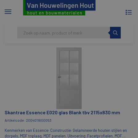
To
Menu
na
tonen/verbergen
Skip
HOME
SKANTRAE ESSENCE E020 GLAS BLANK
to
TBV 2115X830 MM
content
Skantrae Essence E020 glas Blank tbv 2115x830 mm
Artikelcode: 2004011600053
Kenmerken van Essence: Constructie: Gelamineerde houten stijlen en
dorpels, MDF toplaag, MDF panelen. Uitvoering: Facetprofielen, MDF