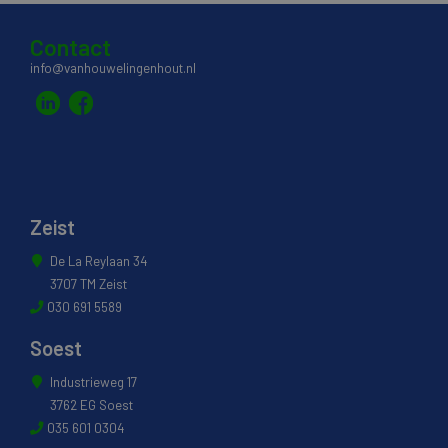
Contact
info@vanhouwelingenhout.nl
Zeist
De La Reylaan 34
3707 TM Zeist
030 691 5589
Soest
Industrieweg 17
3762 EG Soest
035 601 0304