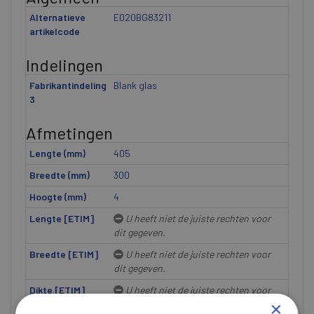
Alternatieve
E020BG83211
artikelcode
Indelingen
Fabrikantindeling
Blank glas
3
Afmetingen
Lengte (mm)
405
Breedte (mm)
300
Hoogte (mm)
4
Lengte [ETIM]
U heeft niet de juiste rechten voor
dit gegeven.
Breedte [ETIM]
U heeft niet de juiste rechten voor
dit gegeven.
Dikte [ETIM]
U heeft niet de juiste rechten voor
dit gegeven.
×