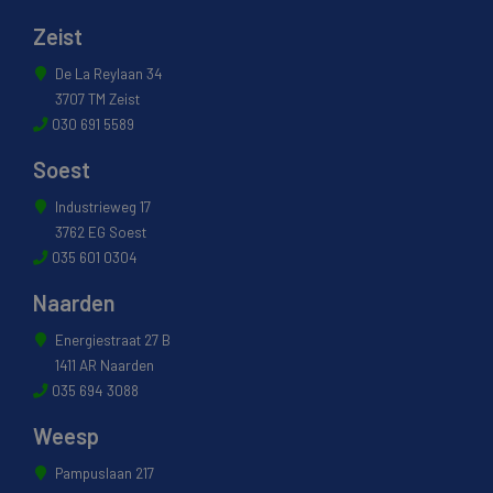
Zeist
De La Reylaan 34
3707 TM Zeist
030 691 5589
Soest
Industrieweg 17
3762 EG Soest
035 601 0304
Naarden
Energiestraat 27 B
1411 AR Naarden
035 694 3088
Weesp
Pampuslaan 217