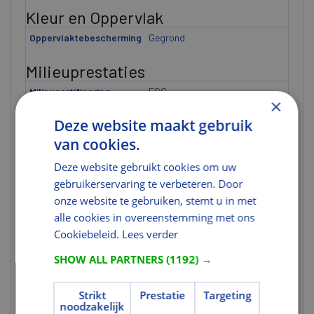
Kleur en Oppervlak
Oppervlaktebescherming
Gegrond
Milieuprestaties
Milieucertificering
FSC
×
FSC Certificaat
U heeft niet de juiste
Deze website maakt gebruik
rechten voor dit gegeven.
van cookies.
Normering en certificering
Deze website gebruikt cookies om uw
FSC Codering
FSC 100%
gebruikerservaring te verbeteren. Door
onze website te gebruiken, stemt u in met
Tekst
alle cookies in overeenstemming met ons
Cookiebeleid.
Lees verder
Uitgebreide toelichting 1
Skantrae introduceert een
nieuwe buitendeurenlijn
SHOW ALL PARTNERS
(1192) →
genaamd 'Skantrae Nova',
bestaande uit vijf modellen.
Deze voordeuren hebben
Strikt
Prestatie
Targeting
noodzakelijk
een moderne en strakke