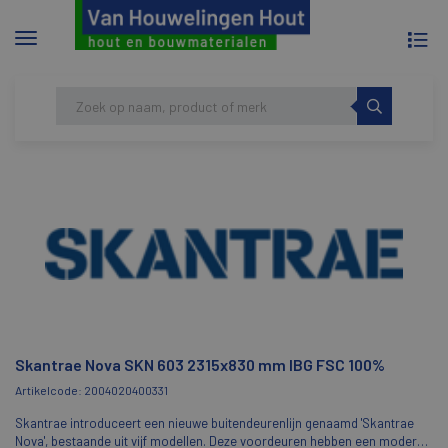
To
Menu
na
tonen/verbergen
Skip
HOME
SKANTRAE NOVA SKN 603 2315X830 MM
to
IBG FSC 100%
content
Skantrae Nova SKN 603 2315x830 mm IBG FSC 100%
Artikelcode: 2004020400331
Skantrae introduceert een nieuwe buitendeurenlijn genaamd 'Skantrae
Nova', bestaande uit vijf modellen. Deze voordeuren hebben een moderne