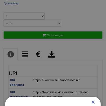
Op aanvraag
Winkelwagen
URL
URL
https://www.weekampdeuren.nl/
Fabrikant
URL
http://bestekservice.weekamp-deuren.
Bestektekst
nl/bestekservice.asp
×