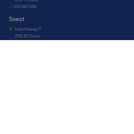
030 691 5589
Soest
Industrieweg 17
3762 EG Soest
035 601 0304
Naarden
Energiestraat 27 B
1411 AR Naarden
035 694 3088
Weesp
Pampuslaan 217
1382 JP Weesp
0294 412 260
© 2022 - Van Houwelingen Hout