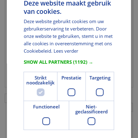
Algemeen
Deze website maakt gebruik
van cookies.
Alternatieve
WK10740
artikelcode
Deze website gebruikt cookies om uw
gebruikerservaring te verbeteren. Door
Milieuprestaties
onze website te gebruiken, stemt u in met
FSC
U heeft niet de juiste rechten voor dit
alle cookies in overeenstemming met ons
Certificaat
gegeven.
Cookiebeleid.
Lees verder
Brand
SHOW ALL PARTNERS
(1192) →
Brandwerend
Nee
Strikt
Prestatie
Targeting
noodzakelijk
Aanvullingen
Functioneel
Niet-
geclassificeerd