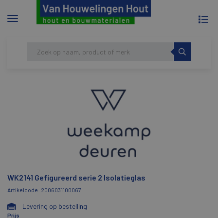
To
Menu
na
tonen/verbergen
Skip
HOME
WK2141 GEFIGUREERD SERIE 2
to
ISOLATIEGLAS
content
WK2141 Gefigureerd serie 2 Isolatieglas
Artikelcode: 2006031100067
Levering op bestelling
Prijs