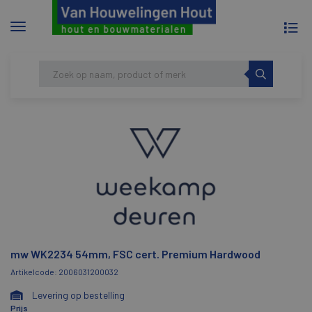
To
Menu
na
tonen/verbergen
Skip
HOME
MW WK2234 54MM, FSC CERT. PREMIUM
to
HARDWOOD
content
mw WK2234 54mm, FSC cert. Premium Hardwood
Artikelcode: 2006031200032
Levering op bestelling
Prijs