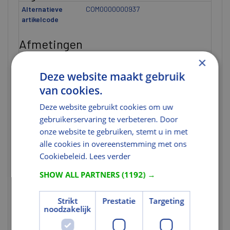
Alternatieve
COM0000000937
artikelcode
Afmetingen
Hoogte (mm)
54
×
Deze website maakt gebruik
Afmeting
D= 54 mm
van cookies.
Dikte [ETIM]
U heeft niet de juiste rechten
voor dit gegeven.
Deze website gebruikt cookies om uw
gebruikerservaring te verbeteren. Door
Materiaal
onze website te gebruiken, stemt u in met
Materiaal
Hout
alle cookies in overeenstemming met ons
Cookiebeleid.
Lees verder
Houtsoort
Hardhout
SHOW ALL PARTNERS
(1192) →
Milieuprestaties
Milieucertificering
FSC
Strikt
Prestatie
Targeting
noodzakelijk
FSC Certificaat
U heeft niet de juiste rechten
voor dit gegeven.