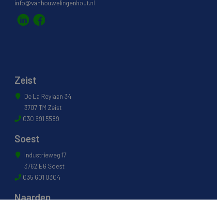
info@vanhouwelingenhout.nl
Zeist
De La Reylaan 34
3707 TM Zeist
030 691 5589
Soest
Industrieweg 17
3762 EG Soest
035 601 0304
Naarden
Energiestraat 27 B