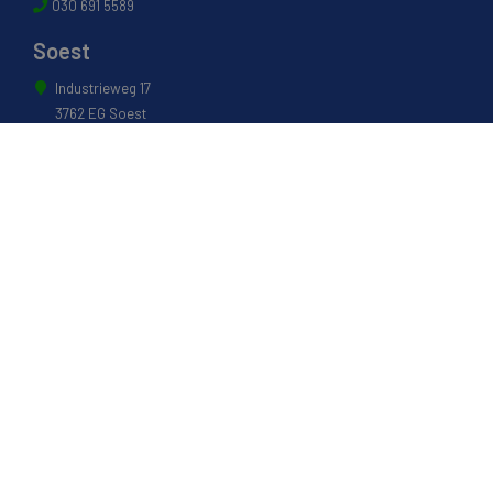
030 691 5589
Soest
Industrieweg 17
3762 EG Soest
035 601 0304
Naarden
Energiestraat 27 B
1411 AR Naarden
035 694 3088
Weesp
Pampuslaan 217
1382 JP Weesp
0294 412 260
© 2022 - Van Houwelingen Hout