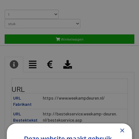
Winkelwagen
URL
URL
https://www.weekampdeuren.nl/
Fabrikant
URL
http://bestekservice.weekamp-deuren.
Bestektekst
nl/bestekservice.asp
×
Algemeen
Deze website maakt gebruik