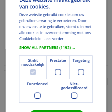
Alternatieve
WK40150
van cookies.
artikelcode
Deze website gebruikt cookies om uw
Milieuprestaties
gebruikerservaring te verbeteren. Door
onze website te gebruiken, stemt u in met
FSC
U heeft niet de juiste rechten voor dit
alle cookies in overeenstemming met ons
Certificaat
gegeven.
Cookiebeleid.
Lees verder
Brand
SHOW ALL PARTNERS
(1192) →
Brandwerend
Nee
Strikt
Prestatie
Targeting
noodzakelijk
Aanvullingen
Functioneel
Niet-
geclassificeerd