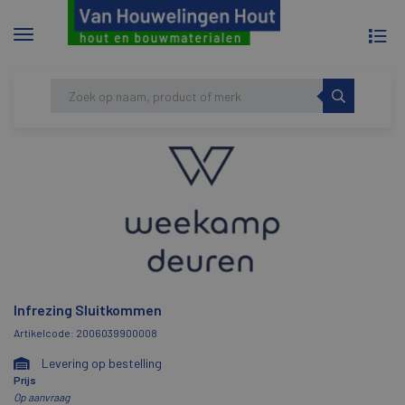
To
Menu
na
tonen/verbergen
Skip
HOME
INFREZING SLUITKOMMEN
to
content
Infrezing Sluitkommen
Artikelcode: 2006039900008
Levering op bestelling
Prijs
Op aanvraag