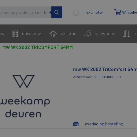
excl. btw
Winkel
UW
RUWBOUW
ISOLATIE
BOUWSHOP
D
MW WK 2002 TRICOMFORT 54MM
mw WK 2002 TriComfort 54
Artikelcode: 2006031000009
Levering op bestelling