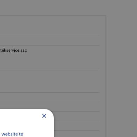
tekservice.asp
×
 website te