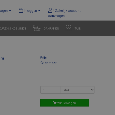
wagen
Inloggen
EUREN & KOZIJNEN
DAKRAMEN
TUIN
mm
Prijs
Op aanvraag
Winkelwagen