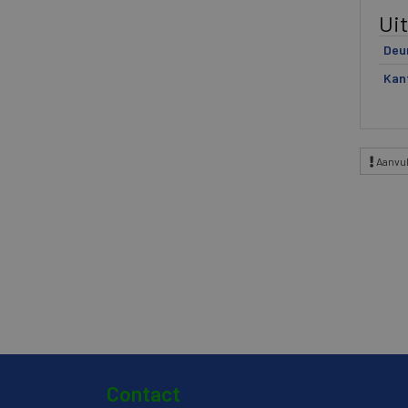
Ui
Deu
Kan
Aanvul
Contact