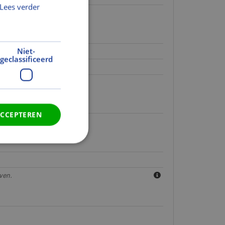
Lees verder
Niet-
geclassificeerd
ven.
ACCEPTEREN
ven.