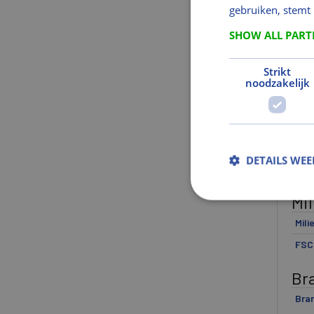
gebruiken, stemt
Mod
SHOW ALL PAR
Af
Strikt
Hoo
noodzakelijk
Afm
Dikt
Mat
DETAILS WE
Hou
Mil
Mili
FSC 
Br
Bra