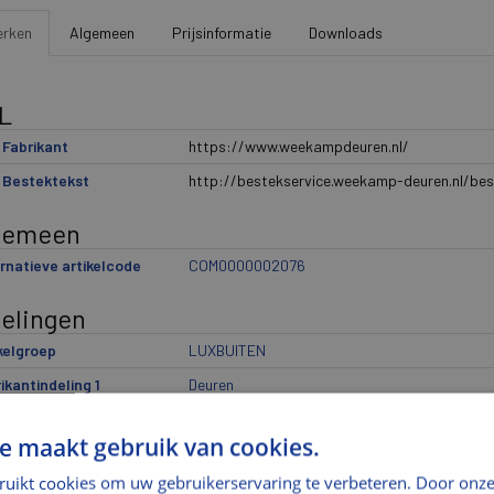
rken
Algemeen
Prijsinformatie
Downloads
L
Fabrikant
https://www.weekampdeuren.nl/
 Bestektekst
http://bestekservice.weekamp-deuren.nl/bes
gemeen
rnatieve artikelcode
COM0000002076
delingen
kelgroep
LUXBUITEN
ikantindeling 1
Deuren
ikantindeling 2
Voordeuren
e maakt gebruik van cookies.
ikantindeling 3
2002 TriComfort
ruikt cookies om uw gebruikerservaring te verbeteren. Door onze
el
VD