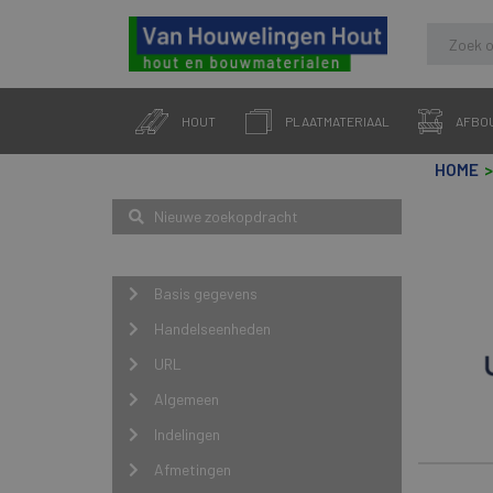
Skip
to
HOUT
PLAATMATERIAAL
AFBO
content
HOME
Zoeken
Nieuwe zoekopdracht
Navigatie
Basis gegevens
Handelseenheden
URL
Algemeen
Indelingen
Afmetingen