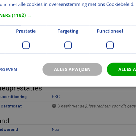
 u in met alle cookies in overeenstemming met ons Cookiebeleid.
elnummer
2002
TNERS
(1192) →
metingen
Prestatie
Targeting
Functioneel
gte (mm)
54
eting
D= 54 mm
e [ETIM]
U heeft niet de juiste rechten voor dit gege
eriaal
ERGEVEN
ALLES AFWIJZEN
ALLES 
tsoort
Meranti
ieuprestaties
eucertificering
FSC
Certificaat
U heeft niet de juiste rechten voor dit gege
and
ndwerend
Nee