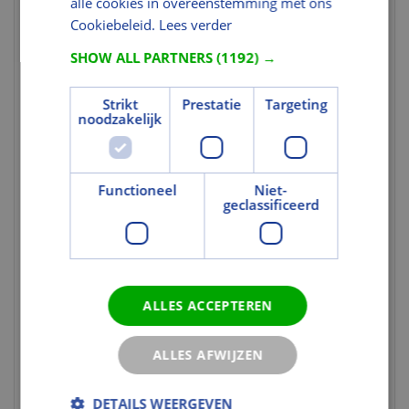
alle cookies in overeenstemming met ons
voor dit gegeven.
Cookiebeleid.
Lees verder
Milieuprestaties
SHOW ALL PARTNERS
(1192) →
Milieucertificering
FSC
Strikt
Prestatie
Targeting
FSC Certificaat
U heeft niet de juiste rechten
noodzakelijk
voor dit gegeven.
Brand
Functioneel
Niet-
geclassificeerd
Brandwerend
Nee
Brandwerendheid
Niet van toepassing
volgens EN 1634-
1:2005
ALLES ACCEPTEREN
Uitvoering
Deurtype
Stomp
ALLES AFWIJZEN
Kantvorm
Stomp
DETAILS WEERGEVEN