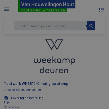
To
Menu
na
tonen/verbergen
Skip
HOME
MAATWERK WK6510-C MAT GLAS STOMP
to
content
Maatwerk WK6510-C mat glas stomp
Artikelcode: 2006014000180
Levering op bestelling
Prijs
Op aanvraag