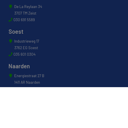
De La Reylaan 34
3707 TM Zeist
030 691 5589
Soest
Industrieweg 17
3762 EG Soest
035 601 0304
Naarden
Energiestraat 27 B
1411 AR Naarden
035 694 3088
Weesp
Pampuslaan 217
1382 JP Weesp
0294 412 260