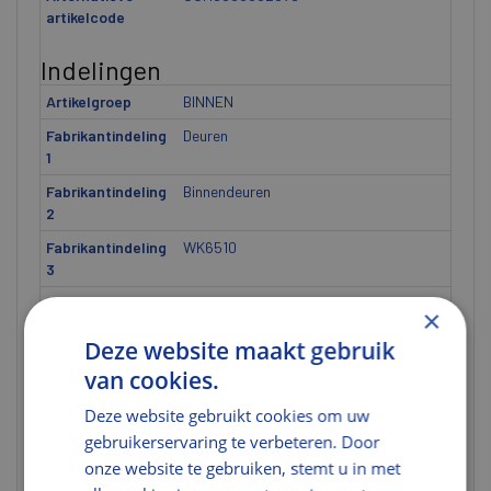
artikelcode
Indelingen
Artikelgroep
BINNEN
Fabrikantindeling
Deuren
1
Fabrikantindeling
Binnendeuren
2
Fabrikantindeling
WK6510
3
Model
MODERN
×
Modelnummer
6510
Deze website maakt gebruik
van cookies.
Afmetingen
Deze website gebruikt cookies om uw
Hoogte (mm)
38
gebruikerservaring te verbeteren. Door
Afmeting
D= 38 mm
onze website te gebruiken, stemt u in met
Dikte [ETIM]
U heeft niet de juiste rechten