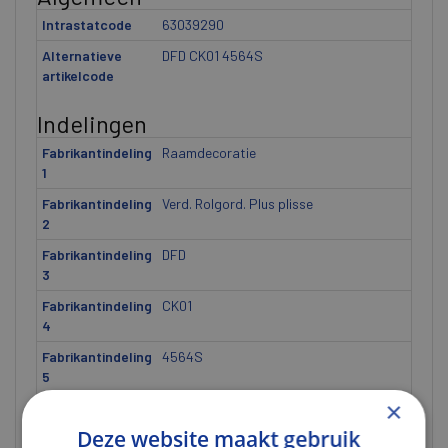
Intrastatcode
63039290
Alternatieve
DFD CK01 4564S
artikelcode
Indelingen
Fabrikantindeling
Raamdecoratie
1
Fabrikantindeling
Verd. Rolgord. Plus plisse
2
Fabrikantindeling
DFD
3
Fabrikantindeling
CK01
4
Fabrikantindeling
4564S
5
×
Gewicht
Deze website maakt gebruik