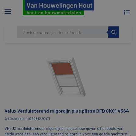
To
Menu
na
tonen/verbergen
Skip
HOME
VELUX VERDUISTEREND ROLGORDIJN
to
PLUS PLISSÉ DFD CK01 4564
content
Velux Verduisterend rolgordijn plus plissé DFD CK01 4564
Artikelcode: 4402061220471
VELUX verduisterende rolgordijnen plus plissé geven u het beste van
beide werelden: een verduisterend rolgordijn voor een goede nachtrust