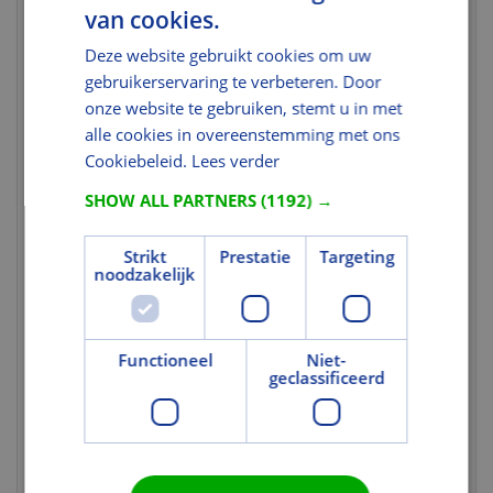
Nettogewicht
1,175
van cookies.
(kg)
Deze website gebruikt cookies om uw
Brutogewicht
1,699
gebruikerservaring te verbeteren. Door
(kg)
onze website te gebruiken, stemt u in met
Gewicht eenheid
st
alle cookies in overeenstemming met ons
Cookiebeleid.
Lees verder
Materiaal
SHOW ALL PARTNERS
(1192) →
Verduisterend
Ja
Kleur en Oppervlak
Strikt
Prestatie
Targeting
noodzakelijk
Kleurcode
4564S
Gekleurd
Ja
Functioneel
Niet-
Tekst
geclassificeerd
Uitgebreide
VELUX verduisterende rolgordijnen
toelichting 1
plus plissé geven u het beste van beide
werelden: een verduisterend rolgordijn
voor een goede nachtrust en een