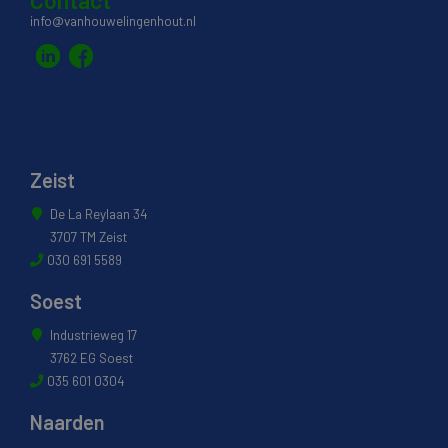
info@vanhouwelingenhout.nl
Zeist
De La Reylaan 34
3707 TM Zeist
030 691 5589
Soest
Industrieweg 17
3762 EG Soest
035 601 0304
Naarden