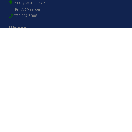
Energiestraat 27 B
1411 AR Naarden
035 694 3088
Weesp
Pampuslaan 217
1382 JP Weesp
0294 412 260
© 2022 - Van Houwelingen Hout
Informatie
Over van Houwelingen
FSC® en PEFC Certificering
Wij zijn SAKOL lid
Onze diensten
Contact en Openingstijden
Werken bij
Transportvoorwaarden